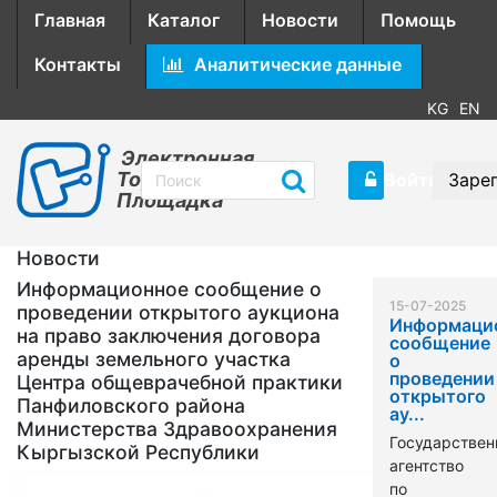
Главная
Каталог
Новости
Помощь
Контакты
Аналитические данные
KG
EN
Электронная
Торговая
Войти
Заре
Площадка
Новости
Информационное сообщение о
15-07-2025
проведении открытого аукциона
Информаци
на право заключения договора
сообщение
аренды земельного участка
о
проведении
Центра общеврачебной практики
открытого
Панфиловского района
ау...
Министерства Здравоохранения
Государствен
Кыргызской Республики
агентство
по