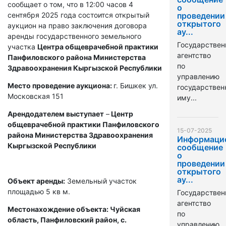
сообщает о том, что в 12:00 часов 4
о
сентября 2025 года состоится открытый
проведении
открытого
аукцион на право заключения договора
ау...
аренды государственного земельного
Государствен
участка
Центра общеврачебной практики
агентство
Панфиловского района Министерства
по
Здравоохранения Кыргызской Республики
управлению
Место проведение аукциона:
г. Бишкек ул.
государстве
Московская 151
иму...
Арендодателем выступает
–
Центр
общеврачебной практики Панфиловского
15-07-2025
района Министерства Здравоохранения
Информаци
Кыргызской Республики
сообщение
о
проведении
открытого
ау...
Объект аренды:
Земельный участок
площадью 5 кв м.
Государствен
агентство
Местонахождение объекта: Чуйская
по
область, Панфиловский район, с.
управлению