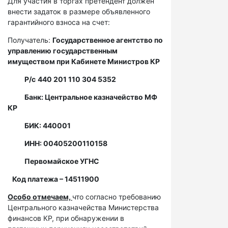
Для участия в торгах претендент должен
внести задаток в размере объявленного
гарантийного взноса на счет:
Получатель:
Государственное агентство по
управлению государственным
имуществом при Кабинете Министров КР
Р/с
440 201 110 304 5352
Банк: Центральное казначейство МФ
КР
БИК: 440001
ИНН: 00405200110158
Первомайское УГНС
Код платежа – 14511900
Особо отмечаем,
что согласно требованию
Центрального казначейства Министерства
финансов КР, при обнаружении в