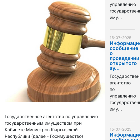
управлению
государстве
иму...
15-07-2025
Информаци
сообщение
о
проведении
открытого
ау...
Государствен
агентство
по
управлению
государстве
иму...
Государственное агентство по управлению
государственным имуществом при
Кабинете Министров Кыргызской
15-07-2025
Информаци
Республики (далее - Госимущество)
сообщение