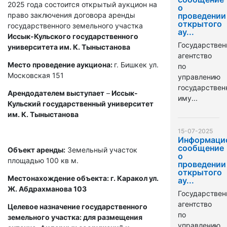
2025 года состоится открытый аукцион на
о
право заключения договора аренды
проведении
открытого
государственного земельного участка
ау...
Иссык-Кульского государственного
Государствен
университета им. К. Тыныстанова
агентство
Место проведение аукциона:
г. Бишкек ул.
по
Московская 151
управлению
государстве
Арендодателем выступает
–
Иссык-
иму...
Кульский государственный университет
им. К. Тыныстанова
15-07-2025
Информаци
сообщение
Объект аренды:
Земельный участок
о
площадью 100 кв м.
проведении
открытого
Местонахождение объекта: г. Каракол ул.
ау...
Ж. Абдрахманова 103
Государствен
агентство
Целевое назначение государственного
по
земельного участка: для размещения
управлению