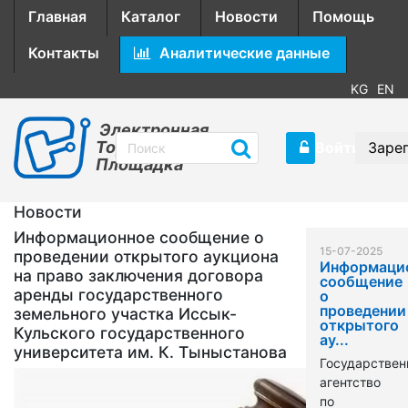
Главная
Каталог
Новости
Помощь
Контакты
Аналитические данные
KG
EN
Электронная
Торговая
Войти
Заре
Площадка
Новости
Информационное сообщение о
15-07-2025
проведении открытого аукциона
Информаци
на право заключения договора
сообщение
аренды государственного
о
проведении
земельного участка Иссык-
открытого
Кульского государственного
ау...
университета им. К. Тыныстанова
Государствен
агентство
по