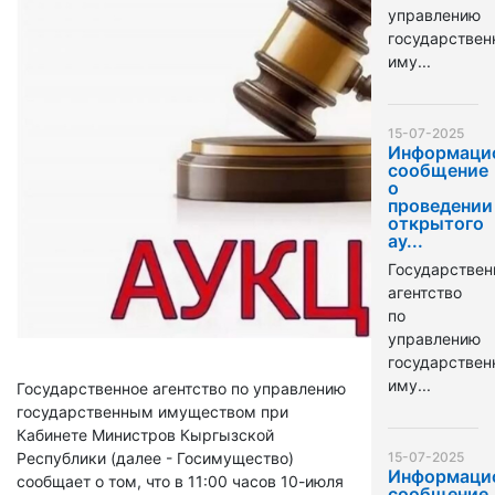
управлению
государстве
иму...
15-07-2025
Информаци
сообщение
о
проведении
открытого
ау...
Государствен
агентство
по
управлению
государстве
иму...
Государственное агентство по управлению
государственным имуществом при
Кабинете Министров Кыргызской
Республики (далее - Госимущество)
15-07-2025
Информаци
сообщает о том, что в 11:00 часов 10-июля
сообщение