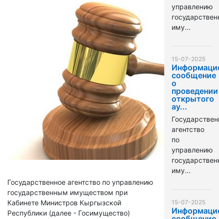
управлению
государстве
иму...
15-07-2025
Информаци
сообщение
о
проведении
открытого
ау...
Государствен
агентство
по
управлению
государстве
иму...
Государственное агентство по управлению
государственным имуществом при
Кабинете Министров Кыргызской
15-07-2025
Информаци
Республики (далее - Госимущество)
сообщение