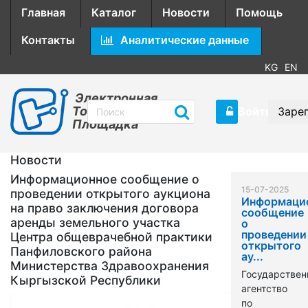
Главная
Каталог
Новости
Помощь
Контакты
Аналитические данные
KG
EN
Электронная
Торговая
Войти
Заре
Площадка
Новости
Информационное сообщение о
15-07-2025
проведении открытого аукциона
Информаци
на право заключения договора
сообщение
аренды земельного участка
о
проведении
Центра общеврачебной практики
открытого
Панфиловского района
ау...
Министерства Здравоохранения
Государствен
Кыргызской Республики
агентство
по