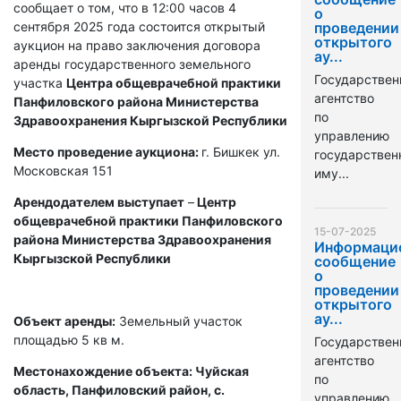
сообщает о том, что в 12:00 часов 4
о
сентября 2025 года состоится открытый
проведении
открытого
аукцион на право заключения договора
ау...
аренды государственного земельного
Государствен
участка
Центра общеврачебной практики
агентство
Панфиловского района Министерства
по
Здравоохранения Кыргызской Республики
управлению
Место проведение аукциона:
г. Бишкек ул.
государстве
Московская 151
иму...
Арендодателем выступает
–
Центр
общеврачебной практики Панфиловского
15-07-2025
района Министерства Здравоохранения
Информаци
Кыргызской Республики
сообщение
о
проведении
открытого
ау...
Объект аренды:
Земельный участок
площадью 5 кв м.
Государствен
агентство
Местонахождение объекта: Чуйская
по
область, Панфиловский район, с.
управлению