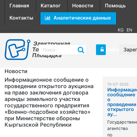
Главная
Каталог
Новости
Помощь
Контакты
Аналитические данные
KG
EN
Электронная
Торговая
Войти
Заре
Площадка
Новости
Информационное сообщение о
15-07-2025
проведении открытого аукциона
Информаци
на право заключения договора
сообщение
аренды земельного участка
о
проведении
государственного предприятия
открытого
«Военно-подсобное хозяйство»
ау...
при Министерстве обороны
Государствен
Кыргызской Республики
агентство
по