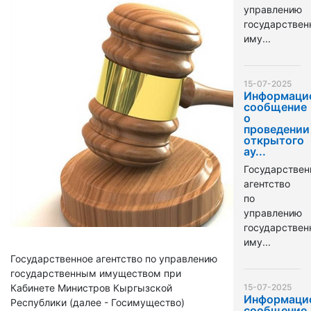
управлению
государстве
иму...
15-07-2025
Информаци
сообщение
о
проведении
открытого
ау...
Государствен
агентство
по
управлению
государстве
иму...
Государственное агентство по управлению
государственным имуществом при
Кабинете Министров Кыргызской
15-07-2025
Информаци
Республики (далее - Госимущество)
сообщение