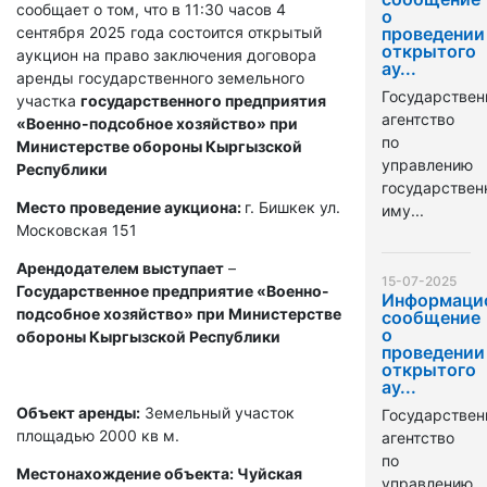
сообщает о том, что в 11:30 часов 4
о
сентября 2025 года состоится открытый
проведении
открытого
аукцион на право заключения договора
ау...
аренды государственного земельного
Государствен
участка
государственного предприятия
агентство
«Военно-подсобное хозяйство» при
по
Министерстве обороны Кыргызской
управлению
Республики
государстве
Место проведение аукциона:
г. Бишкек ул.
иму...
Московская 151
Арендодателем выступает
–
15-07-2025
Государственное предприятие «Военно-
Информаци
подсобное хозяйство» при Министерстве
сообщение
о
обороны Кыргызской Республики
проведении
открытого
ау...
Объект аренды:
Земельный участок
Государствен
площадью 2000 кв м.
агентство
по
Местонахождение объекта: Чуйская
управлению