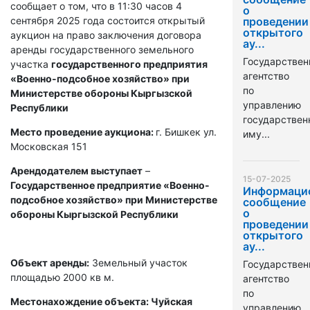
сообщает о том, что в 11:30 часов 4
о
сентября 2025 года состоится открытый
проведении
открытого
аукцион на право заключения договора
ау...
аренды государственного земельного
Государствен
участка
государственного предприятия
агентство
«Военно-подсобное хозяйство» при
по
Министерстве обороны Кыргызской
управлению
Республики
государстве
Место проведение аукциона:
г. Бишкек ул.
иму...
Московская 151
Арендодателем выступает
–
15-07-2025
Государственное предприятие «Военно-
Информаци
подсобное хозяйство» при Министерстве
сообщение
о
обороны Кыргызской Республики
проведении
открытого
ау...
Объект аренды:
Земельный участок
Государствен
площадью 2000 кв м.
агентство
по
Местонахождение объекта: Чуйская
управлению