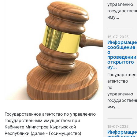
управлению
государстве
иму...
15-07-2025
Информаци
сообщение
о
проведении
открытого
ау...
Государствен
агентство
по
управлению
государстве
иму...
Государственное агентство по управлению
государственным имуществом при
Кабинете Министров Кыргызской
15-07-2025
Информаци
Республики (далее - Госимущество)
сообщение