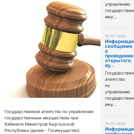
управлению
государстве
иму...
15-07-2025
Информаци
сообщение
о
проведении
открытого
ау...
Государствен
агентство
по
управлению
государстве
иму...
Государственное агентство по управлению
государственным имуществом при
Кабинете Министров Кыргызской
15-07-2025
Информаци
Республики (далее - Госимущество)
сообщение