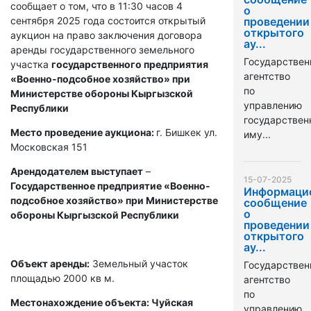
сообщает о том, что в 11:30 часов 4
о
сентября 2025 года состоится открытый
проведении
открытого
аукцион на право заключения договора
ау...
аренды государственного земельного
Государствен
участка
государственного предприятия
агентство
«Военно-подсобное хозяйство» при
по
Министерстве обороны Кыргызской
управлению
Республики
государстве
Место проведение аукциона:
г. Бишкек ул.
иму...
Московская 151
Арендодателем выступает
–
15-07-2025
Государственное предприятие «Военно-
Информаци
подсобное хозяйство» при Министерстве
сообщение
о
обороны Кыргызской Республики
проведении
открытого
ау...
Объект аренды:
Земельный участок
Государствен
площадью 2000 кв м.
агентство
по
Местонахождение объекта: Чуйская
управлению