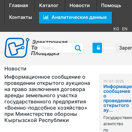
Главная
Каталог
Новости
Помощь
Контакты
Аналитические данные
KG
EN
Электронная
Торговая
Войти
Заре
Площадка
Новости
Информационное сообщение о
15-07-2025
проведении открытого аукциона
Информаци
на право заключения договора
сообщение
аренды земельного участка
о
проведении
государственного предприятия
открытого
«Военно-подсобное хозяйство»
ау...
при Министерстве обороны
Государствен
Кыргызской Республики
агентство
по