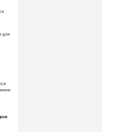
ся
и для
тся
имени
тров