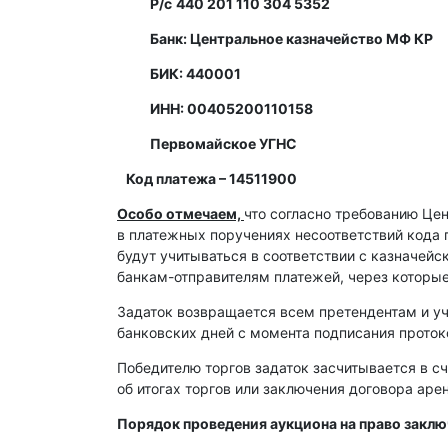
Р/с
440 201 110 304 5352
Банк: Центральное казначейство МФ КР
БИК: 440001
ИНН: 00405200110158
Первомайское УГНС
Код платежа – 14511900
Особо отмечаем,
что согласно требованию Це
в платежных поручениях несоответствий кода 
будут учитываться в соответствии с казначей
банкам-отправителям платежей, через которы
Задаток возвращается всем претендентам и уч
банковских дней с момента подписания протоко
Победителю торгов задаток засчитывается в сч
об итогах торгов или заключения договора ар
Порядок проведения аукциона на право закл