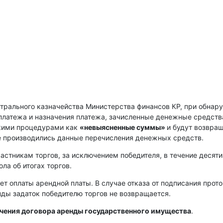
нтрального казначейства Министерства финансов КР, при обнар
платежа и назначения платежа, зачисленные денежные средств
скими процедурами как
«невыясненные суммы»
и будут возвра
е производились данные перечисления денежных средств.
астникам торгов, за исключением победителя, в течение десяти
ла об итогах торгов.
ет оплаты арендной платы. В случае отказа от подписания прот
енды задаток победителю торгов не возвращается.
ючения договора аренды государственного имущества
.