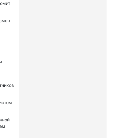
комит
азмер
м
стников
нистом
онной
лем