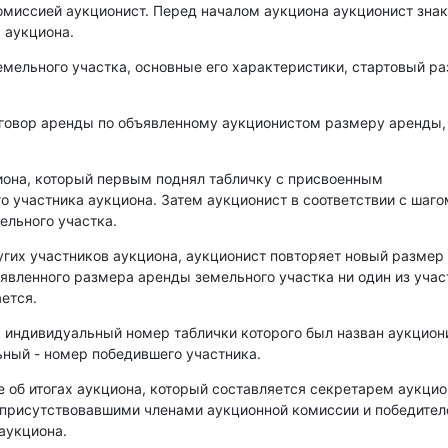
омиссией аукционист. Перед началом аукциона аукционист зна
 аукциона.
емельного участка, основные его характеристики, стартовый р
оговор аренды по объявленному аукционистом размеру аренды,
иона, который первым поднял табличку с присвоенным
о участника аукциона. Затем аукционист в соответствии с шаго
ельного участка.
угих участников аукциона, аукционист повторяет новый размер
аявленного размера аренды земельного участка ни один из уча
ется.
, индивидуальный номер таблички которого был назван аукцио
ный - номер победившего участника.
е об итогах аукциона, который составляется секретарем аукци
 присутствовавшими членами аукционной комиссии и победите
аукциона.