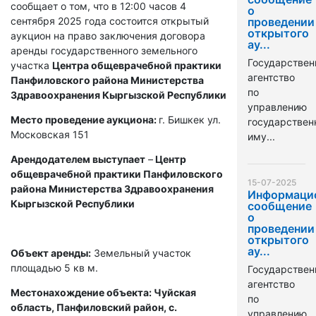
сообщает о том, что в 12:00 часов 4
о
сентября 2025 года состоится открытый
проведении
открытого
аукцион на право заключения договора
ау...
аренды государственного земельного
Государствен
участка
Центра общеврачебной практики
агентство
Панфиловского района Министерства
по
Здравоохранения Кыргызской Республики
управлению
Место проведение аукциона:
г. Бишкек ул.
государстве
Московская 151
иму...
Арендодателем выступает
–
Центр
общеврачебной практики Панфиловского
15-07-2025
района Министерства Здравоохранения
Информаци
Кыргызской Республики
сообщение
о
проведении
открытого
ау...
Объект аренды:
Земельный участок
площадью 5 кв м.
Государствен
агентство
Местонахождение объекта: Чуйская
по
область, Панфиловский район, с.
управлению