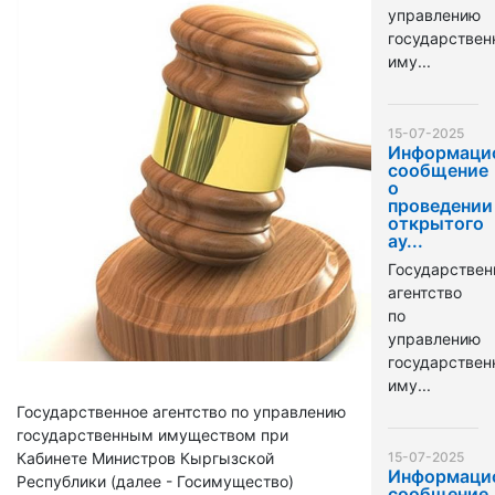
управлению
государстве
иму...
15-07-2025
Информаци
сообщение
о
проведении
открытого
ау...
Государствен
агентство
по
управлению
государстве
иму...
Государственное агентство по управлению
государственным имуществом при
Кабинете Министров Кыргызской
15-07-2025
Информаци
Республики (далее - Госимущество)
сообщение