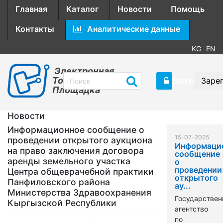
Главная
Каталог
Новости
Помощь
Контакты
Аналитические данные
KG
EN
Электронная
Торговая
Войти
Заре
Площадка
Новости
Информационное сообщение о
15-07-2025
проведении открытого аукциона
Информаци
на право заключения договора
сообщение
аренды земельного участка
о
проведении
Центра общеврачебной практики
открытого
Панфиловского района
ау...
Министерства Здравоохранения
Государствен
Кыргызской Республики
агентство
по