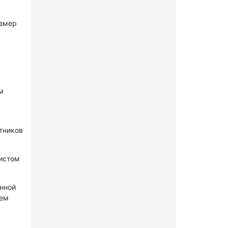
азмер
м
стников
нистом
онной
лем