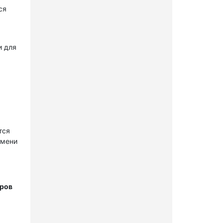
ся
и для
тся
имени
тров