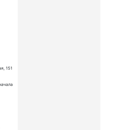
я, 151
начала
в