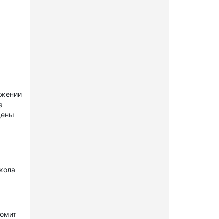
ужении
а
щены
окола
комит