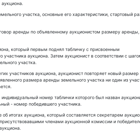
 аукциона.
емельного участка, основные его характеристики, стартовый р
оговор аренды по объявленному аукционистом размеру аренды,
иона, который первым поднял табличку с присвоенным
о участника аукциона. Затем аукционист в соответствии с шаго
ельного участка.
угих участников аукциона, аукционист повторяет новый размер
аявленного размера аренды земельного участка ни один из уча
ется.
, индивидуальный номер таблички которого был назван аукцио
ный - номер победившего участника.
е об итогах аукциона, который составляется секретарем аукци
 присутствовавшими членами аукционной комиссии и победите
аукциона.