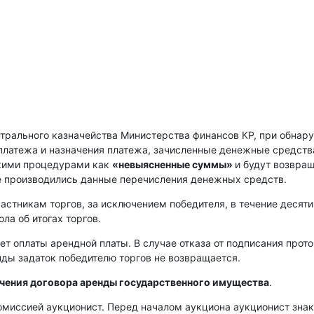
нтрального казначейства Министерства финансов КР, при обнар
платежа и назначения платежа, зачисленные денежные средств
скими процедурами как
«невыясненные суммы»
и будут возвра
е производились данные перечисления денежных средств.
астникам торгов, за исключением победителя, в течение десяти
ла об итогах торгов.
ет оплаты арендной платы. В случае отказа от подписания прот
енды задаток победителю торгов не возвращается.
ючения договора аренды государственного имущества
.
омиссией аукционист. Перед началом аукциона аукционист зна