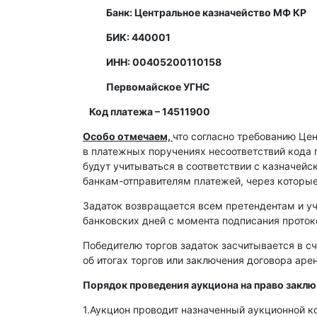
Банк: Центральное казначейство МФ КР
БИК: 440001
ИНН: 00405200110158
Первомайское УГНС
Код платежа – 14511900
Особо отмечаем,
что согласно требованию Це
в платежных поручениях несоответствий кода 
будут учитываться в соответствии с казначей
банкам-отправителям платежей, через которы
Задаток возвращается всем претендентам и уч
банковских дней с момента подписания протоко
Победителю торгов задаток засчитывается в сч
об итогах торгов или заключения договора ар
Порядок проведения аукциона на право закл
1.Аукцион проводит назначенный аукционной к