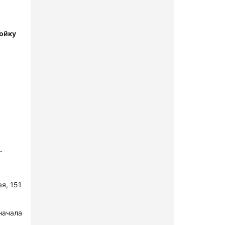
мойку
.
я, 151
начала