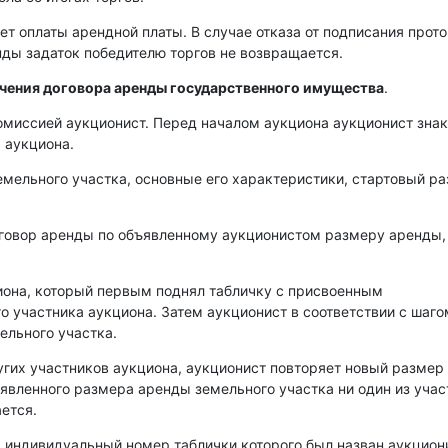
ет оплаты арендной платы. В случае отказа от подписания прот
енды задаток победителю торгов не возвращается.
ючения договора аренды государственного имущества
.
омиссией аукционист. Перед началом аукциона аукционист зна
 аукциона.
емельного участка, основные его характеристики, стартовый р
оговор аренды по объявленному аукционистом размеру аренды,
иона, который первым поднял табличку с присвоенным
о участника аукциона. Затем аукционист в соответствии с шаго
ельного участка.
угих участников аукциона, аукционист повторяет новый размер
аявленного размера аренды земельного участка ни один из уча
ется.
, индивидуальный номер таблички которого был назван аукцио