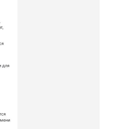
,
т,
ся
и для
тся
имени