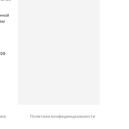
онной
лем
109
ние
Политика конфиденциальности