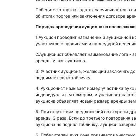
Победителю торгов задаток засчитывается в сч
об итогах торгов или заключения договора ар
Порядок проведения аукциона на право закл
1.Аукцион проводит назначенный аукционной к
участников с правилами и процедурой ведения
2.Аукционист объявляет наименование лота - з
аренды и шаг аукциона.
3. Участник аукциона, желающий заключить д
поднимает свою табличку.
4. Аукционист называет номер участника аукц
индивидуальным номером, и указывает на этог
аукциона объявляет новый размер аренды зем
5. При отсутствии предложений со стороны др
аренды 3 раза. Если до третьего повторения з
аукциона не поднял табличку, аукцион заверша
6. Победителем аукциона признается участник