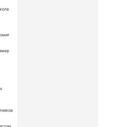
окола
комит
азмер
м
стников
нистом