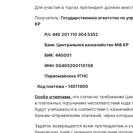
Для участия в торгах претендент должен внест
Получатель:
Государственное агентство по у
КР
Р/с
440 201 110 304 5352
Банк: Центральное казначейство МФ КР
БИК: 440001
ИНН: 00405200110158
Первомайское УГНС
Код платежа – 14511900
Особо отмечаем,
что согласно требованию Це
в платежных поручениях несоответствий кода 
будут учитываться в соответствии с казначей
банкам-отправителям платежей, через которы
Задаток возвращается всем претендентам и уч
банковских дней с момента подписания протоко