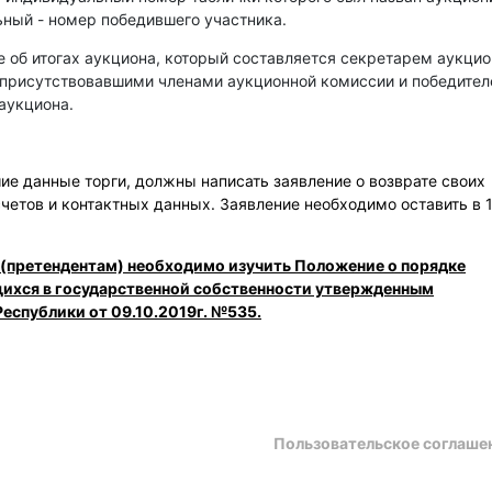
ный - номер победившего участника.
е об итогах аукциона, который составляется секретарем аукци
 присутствовавшими членами аукционной комиссии и победите
аукциона.
е данные торги, должны написать заявление о возврате своих
счетов и контактных данных. Заявление необходимо оставить в 
 (претендентам) необходимо изучить Положение о порядке
щихся в государственной собственности утвержденным
еспублики от 09.10.2019г. №535.
Пользовательское соглаше