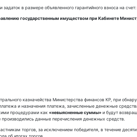
и задаток в размере объявленного гарантийного взноса на счет:
правлению государственным имуществом при Кабинете Минис
нтрального казначейства Министерства финансов КР, при обнар
платежа и назначения платежа, зачисленные денежные средств
скими процедурами как
«невыясненные суммы»
и будут возвра
е производились данные перечисления денежных средств.
астникам торгов, за исключением победителя, в течение десяти
ла об итогах торгов.