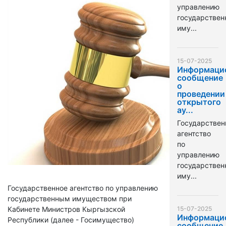
управлению
государстве
иму...
15-07-2025
Информаци
сообщение
о
проведении
открытого
ау...
Государствен
агентство
по
управлению
государстве
иму...
Государственное агентство по управлению
государственным имуществом при
Кабинете Министров Кыргызской
15-07-2025
Информаци
Республики (далее - Госимущество)
сообщение