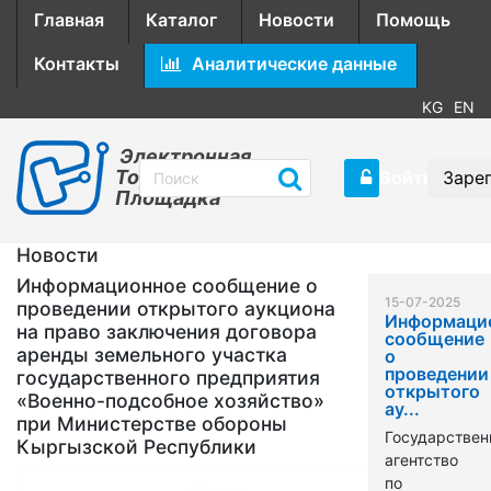
Главная
Каталог
Новости
Помощь
Контакты
Аналитические данные
KG
EN
Электронная
Торговая
Войти
Заре
Площадка
Новости
Информационное сообщение о
15-07-2025
проведении открытого аукциона
Информаци
на право заключения договора
сообщение
аренды земельного участка
о
проведении
государственного предприятия
открытого
«Военно-подсобное хозяйство»
ау...
при Министерстве обороны
Государствен
Кыргызской Республики
агентство
по