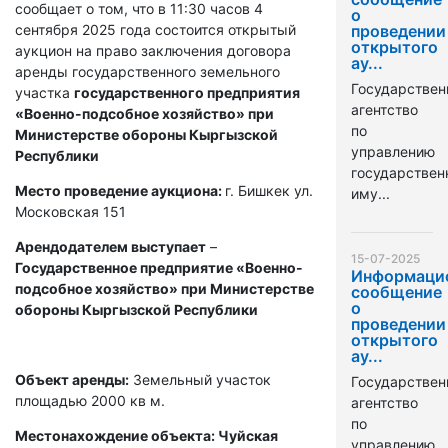
сообщает о том, что в 11:30 часов 4
о
сентября 2025 года состоится открытый
проведении
открытого
аукцион на право заключения договора
ау...
аренды государственного земельного
Государствен
участка
государственного предприятия
агентство
«Военно-подсобное хозяйство» при
по
Министерстве обороны Кыргызской
управлению
Республики
государстве
Место проведение аукциона:
г. Бишкек ул.
иму...
Московская 151
Арендодателем выступает
–
15-07-2025
Государственное предприятие «Военно-
Информаци
подсобное хозяйство» при Министерстве
сообщение
о
обороны Кыргызской Республики
проведении
открытого
ау...
Объект аренды:
Земельный участок
Государствен
площадью 2000 кв м.
агентство
по
Местонахождение объекта: Чуйская
управлению