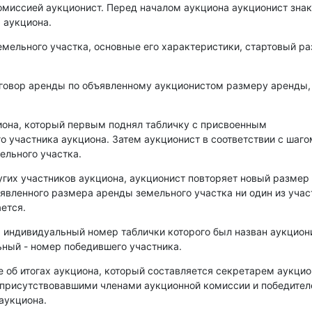
омиссией аукционист. Перед началом аукциона аукционист зна
 аукциона.
емельного участка, основные его характеристики, стартовый р
оговор аренды по объявленному аукционистом размеру аренды,
иона, который первым поднял табличку с присвоенным
о участника аукциона. Затем аукционист в соответствии с шаго
ельного участка.
угих участников аукциона, аукционист повторяет новый размер
аявленного размера аренды земельного участка ни один из уча
ется.
, индивидуальный номер таблички которого был назван аукцио
ный - номер победившего участника.
е об итогах аукциона, который составляется секретарем аукци
 присутствовавшими членами аукционной комиссии и победите
аукциона.