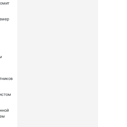
комит
азмер
м
стников
нистом
онной
лем