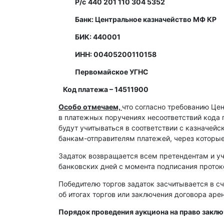
Р/с
440 201 110 304 5352
Банк: Центральное казначейство МФ КР
БИК: 440001
ИНН: 00405200110158
Первомайское УГНС
Код платежа – 14511900
Особо отмечаем,
что согласно требованию Це
в платежных поручениях несоответствий кода 
будут учитываться в соответствии с казначей
банкам-отправителям платежей, через которы
Задаток возвращается всем претендентам и уч
банковских дней с момента подписания протоко
Победителю торгов задаток засчитывается в сч
об итогах торгов или заключения договора ар
Порядок проведения аукциона на право закл