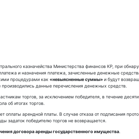
нтрального казначейства Министерства финансов КР, при обнар
платежа и назначения платежа, зачисленные денежные средств
скими процедурами как
«невыясненные суммы»
и будут возвра
е производились данные перечисления денежных средств.
астникам торгов, за исключением победителя, в течение десяти
ла об итогах торгов.
ет оплаты арендной платы. В случае отказа от подписания прот
енды задаток победителю торгов не возвращается.
ючения договора аренды государственного имущества
.