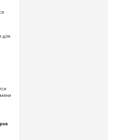
ся
и для
тся
имени
тров