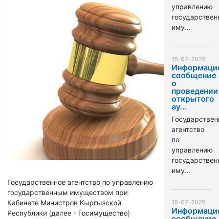
управлению
государстве
иму...
15-07-2025
Информаци
сообщение
о
проведении
открытого
ау...
Государствен
агентство
по
управлению
государстве
иму...
Государственное агентство по управлению
государственным имуществом при
Кабинете Министров Кыргызской
15-07-2025
Информаци
Республики (далее - Госимущество)
сообщение