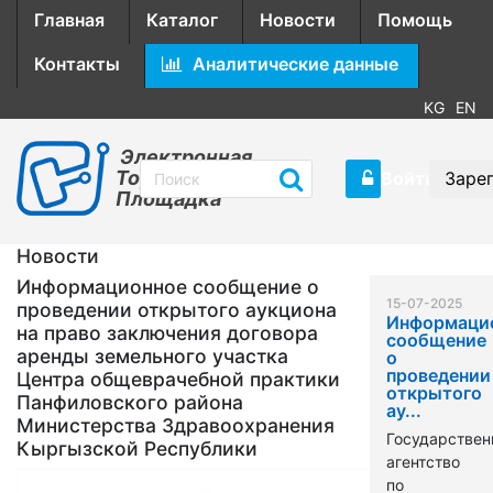
Главная
Каталог
Новости
Помощь
Контакты
Аналитические данные
KG
EN
Электронная
Торговая
Войти
Заре
Площадка
Новости
Информационное сообщение о
15-07-2025
проведении открытого аукциона
Информаци
на право заключения договора
сообщение
аренды земельного участка
о
проведении
Центра общеврачебной практики
открытого
Панфиловского района
ау...
Министерства Здравоохранения
Государствен
Кыргызской Республики
агентство
по