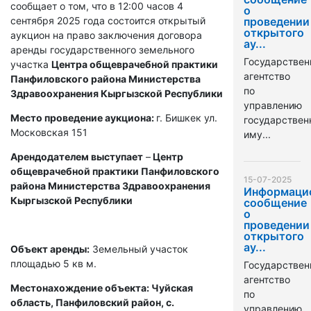
сообщает о том, что в 12:00 часов 4
о
сентября 2025 года состоится открытый
проведении
открытого
аукцион на право заключения договора
ау...
аренды государственного земельного
Государствен
участка
Центра общеврачебной практики
агентство
Панфиловского района Министерства
по
Здравоохранения Кыргызской Республики
управлению
Место проведение аукциона:
г. Бишкек ул.
государстве
Московская 151
иму...
Арендодателем выступает
–
Центр
общеврачебной практики Панфиловского
15-07-2025
района Министерства Здравоохранения
Информаци
Кыргызской Республики
сообщение
о
проведении
открытого
ау...
Объект аренды:
Земельный участок
площадью 5 кв м.
Государствен
агентство
Местонахождение объекта: Чуйская
по
область, Панфиловский район, с.
управлению