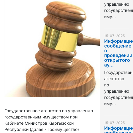
управлению
государстве
иму...
15-07-2025
Информаци
сообщение
о
проведении
открытого
ау...
Государствен
агентство
по
управлению
государстве
иму...
Государственное агентство по управлению
государственным имуществом при
Кабинете Министров Кыргызской
15-07-2025
Информаци
Республики (далее - Госимущество)
сообщение