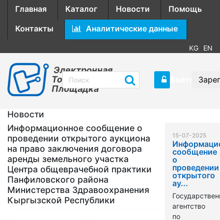
Главная
Каталог
Новости
Помощь
Контакты
Аналитические данные
KG
EN
Электронная
Торговая
Войти
Заре
Площадка
Новости
Информационное сообщение о
15-07-2025
проведении открытого аукциона
Информаци
на право заключения договора
сообщение
аренды земельного участка
о
проведении
Центра общеврачебной практики
открытого
Панфиловского района
ау...
Министерства Здравоохранения
Государствен
Кыргызской Республики
агентство
по