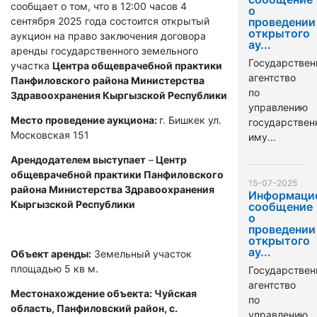
сообщает о том, что в 12:00 часов 4
о
сентября 2025 года состоится открытый
проведении
открытого
аукцион на право заключения договора
ау...
аренды государственного земельного
Государствен
участка
Центра общеврачебной практики
агентство
Панфиловского района Министерства
по
Здравоохранения Кыргызской Республики
управлению
Место проведение аукциона:
г. Бишкек ул.
государстве
Московская 151
иму...
Арендодателем выступает
–
Центр
общеврачебной практики Панфиловского
15-07-2025
района Министерства Здравоохранения
Информаци
Кыргызской Республики
сообщение
о
проведении
открытого
ау...
Объект аренды:
Земельный участок
площадью 5 кв м.
Государствен
агентство
Местонахождение объекта: Чуйская
по
область, Панфиловский район, с.
управлению