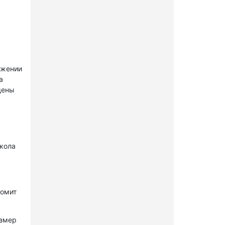
ужении
а
щены
окола
комит
азмер