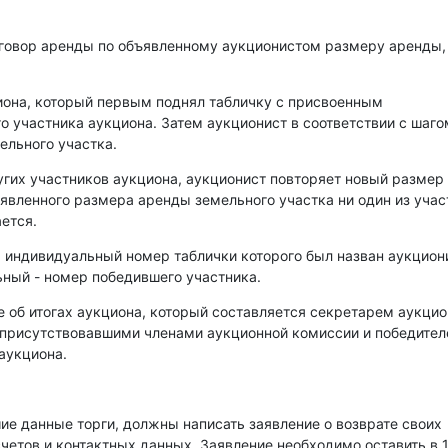
оговор аренды по объявленному аукционистом размеру аренды,
иона, который первым поднял табличку с присвоенным
о участника аукциона. Затем аукционист в соответствии с шаго
ельного участка.
угих участников аукциона, аукционист повторяет новый размер
аявленного размера аренды земельного участка ни один из уча
ется.
, индивидуальный номер таблички которого был назван аукцио
ный - номер победившего участника.
е об итогах аукциона, который составляется секретарем аукци
 присутствовавшими членами аукционной комиссии и победите
аукциона.
е данные торги, должны написать заявление о возврате своих
счетов и контактных данных. Заявление необходимо оставить в 