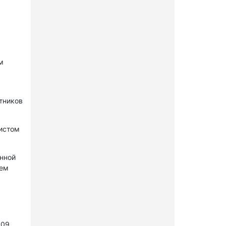
м
стников
нистом
онной
лем
109