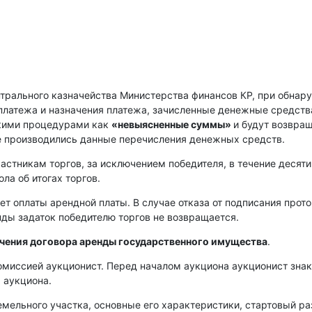
нтрального казначейства Министерства финансов КР, при обнар
платежа и назначения платежа, зачисленные денежные средств
скими процедурами как
«невыясненные суммы»
и будут возвра
е производились данные перечисления денежных средств.
астникам торгов, за исключением победителя, в течение десяти
ла об итогах торгов.
ет оплаты арендной платы. В случае отказа от подписания прот
енды задаток победителю торгов не возвращается.
ючения договора аренды государственного имущества
.
омиссией аукционист. Перед началом аукциона аукционист зна
 аукциона.
емельного участка, основные его характеристики, стартовый р