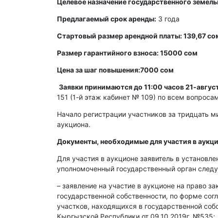
Целевое назначение государственного земель
Предлагаемый срок аренды:
3 года
Стартовый размер арендной платы: 139,67 со
Размер гарантийного взноса: 15000 сом
Цена за шаг повышения:7000 сом
Заявки принимаются до 11:00 часов 21-авгус
151 (1-й этаж кабинет № 109) по всем вопроса
Начало регистрации участников за тридцать ми
аукциона.
Документы, необходимые для участия в аукци
Для участия в аукционе заявитель в установл
уполномоченный государственный орган след
– заявление на участие в аукционе на право з
государственной собственности, по форме со
участков, находящихся в государственной со
Кыргызской Республики от 09.10.2019г. №535;