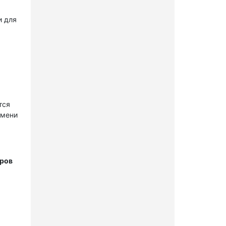
и для
тся
имени
тров