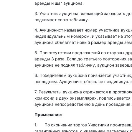
аренды и шаг аукциона.
3. Участник аукциона, желающий заключить д
поднимает свою табличку.
4. Аукционист называет номер участника аукц
индивидуальным номером, и указывает на этог
аукциона объявляет новый размер аренды зем
5. При отсутствии предложений со стороны др
аренды 3 раза. Если до третьего повторения з
аукциона не поднял табличку, аукцион заверша
6. Победителем аукциона признается участник
последним. Аукционист объявляет индивидуаль
7. Результаты аукциона отражаются в протокол
комиссии в двух экземплярах, подписывается
аукциона непосредственно в день проведения 
Примечание:
1. По окончании торгов Участники проигравши
гарантийных взносов, с указанием расчетных 