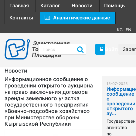
Главная
Каталог
Новости
Помощь
Контакты
Аналитические данные
KG
EN
Электронная
Торговая
Войти
Заре
Площадка
Новости
Информационное сообщение о
15-07-2025
проведении открытого аукциона
Информаци
на право заключения договора
сообщение
аренды земельного участка
о
проведении
государственного предприятия
открытого
«Военно-подсобное хозяйство»
ау...
при Министерстве обороны
Государствен
Кыргызской Республики
агентство
по