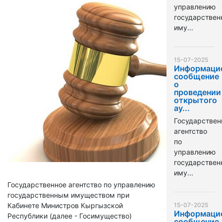
управлению
государстве
иму...
15-07-2025
Информаци
сообщение
о
проведении
открытого
ау...
Государствен
агентство
по
управлению
государстве
иму...
Государственное агентство по управлению
государственным имуществом при
Кабинете Министров Кыргызской
15-07-2025
Информаци
Республики (далее - Госимущество)
сообщение