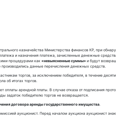
нтрального казначейства Министерства финансов КР, при обнар
платежа и назначения платежа, зачисленные денежные средств
скими процедурами как
«невыясненные суммы»
и будут возвра
е производились данные перечисления денежных средств.
астникам торгов, за исключением победителя, в течение десяти
ла об итогах торгов.
ет оплаты арендной платы. В случае отказа от подписания прот
енды задаток победителю торгов не возвращается.
ючения договора аренды государственного имущества
.
омиссией аукционист. Перед началом аукциона аукционист зна