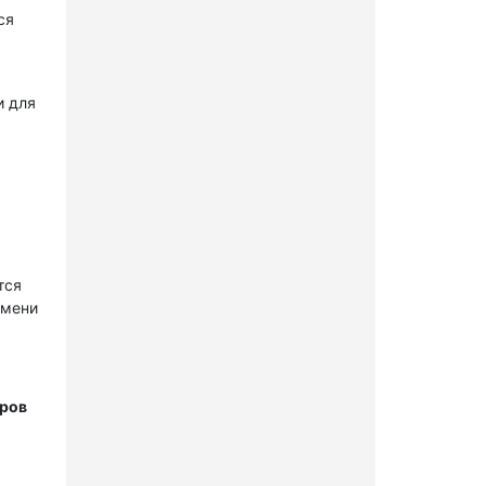
ся
и для
тся
имени
тров