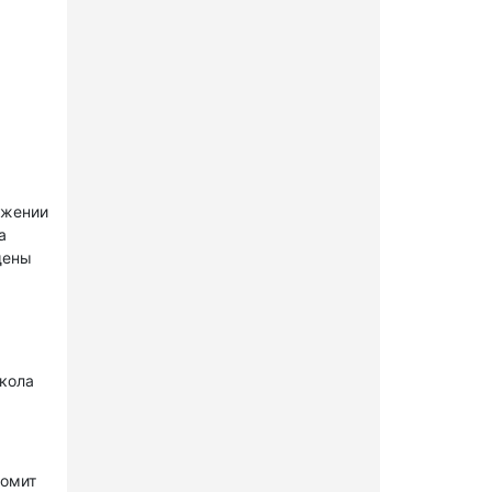
ужении
а
щены
окола
комит