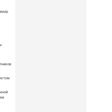
азмер
м
стников
нистом
онной
лем