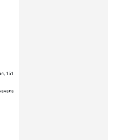
я, 151
начала
в