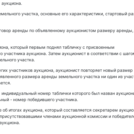
 аукциона.
емельного участка, основные его характеристики, стартовый р
оговор аренды по объявленному аукционистом размеру аренды,
иона, который первым поднял табличку с присвоенным
о участника аукциона. Затем аукционист в соответствии с шаго
ельного участка.
угих участников аукциона, аукционист повторяет новый размер
аявленного размера аренды земельного участка ни один из уча
ется.
, индивидуальный номер таблички которого был назван аукцио
ный - номер победившего участника.
е об итогах аукциона, который составляется секретарем аукци
 присутствовавшими членами аукционной комиссии и победите
аукциона.