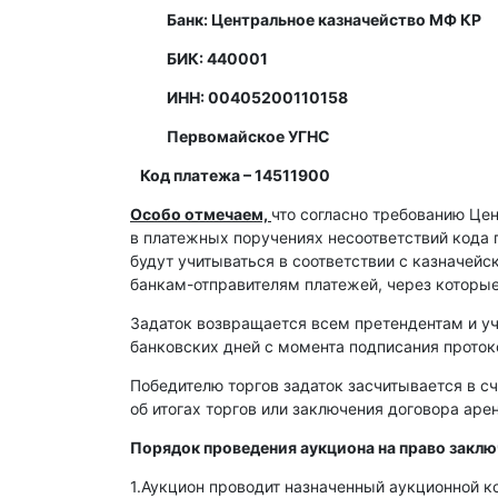
Банк: Центральное казначейство МФ КР
БИК: 440001
ИНН: 00405200110158
Первомайское УГНС
Код платежа – 14511900
Особо отмечаем,
что согласно требованию Це
в платежных поручениях несоответствий кода 
будут учитываться в соответствии с казначей
банкам-отправителям платежей, через которы
Задаток возвращается всем претендентам и уч
банковских дней с момента подписания протоко
Победителю торгов задаток засчитывается в сч
об итогах торгов или заключения договора ар
Порядок проведения аукциона на право закл
1.Аукцион проводит назначенный аукционной к