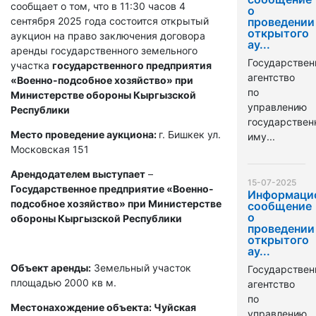
сообщает о том, что в 11:30 часов 4
о
сентября 2025 года состоится открытый
проведении
открытого
аукцион на право заключения договора
ау...
аренды государственного земельного
Государствен
участка
государственного предприятия
агентство
«Военно-подсобное хозяйство» при
по
Министерстве обороны Кыргызской
управлению
Республики
государстве
Место проведение аукциона:
г. Бишкек ул.
иму...
Московская 151
Арендодателем выступает
–
15-07-2025
Государственное предприятие «Военно-
Информаци
подсобное хозяйство» при Министерстве
сообщение
о
обороны Кыргызской Республики
проведении
открытого
ау...
Объект аренды:
Земельный участок
Государствен
площадью 2000 кв м.
агентство
по
Местонахождение объекта: Чуйская
управлению