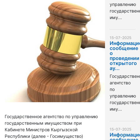
управлению
государстве
иму...
15-07-2025
Информаци
сообщение
о
проведении
открытого
ау...
Государствен
агентство
по
управлению
государстве
иму...
Государственное агентство по управлению
государственным имуществом при
Кабинете Министров Кыргызской
15-07-2025
Информаци
Республики (далее - Госимущество)
сообщение