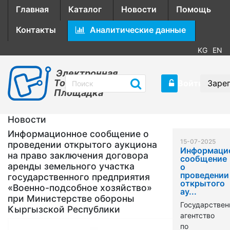
Главная
Каталог
Новости
Помощь
Контакты
Аналитические данные
KG
EN
Электронная
Торговая
Войти
Заре
Площадка
Новости
Информационное сообщение о
15-07-2025
проведении открытого аукциона
Информаци
на право заключения договора
сообщение
аренды земельного участка
о
проведении
государственного предприятия
открытого
«Военно-подсобное хозяйство»
ау...
при Министерстве обороны
Государствен
Кыргызской Республики
агентство
по