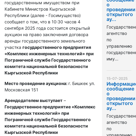
государственным имуществом при
о
Кабинете Министров Кыргызской
проведении
открытого
Республики (далее - Госимущество)
ау...
сообщает о том, что в 10:30 часов 4
Государствен
сентября 2025 года состоится открытый
агентство
аукцион на право заключения договора
по
аренды государственного земельного
управлению
участка
государственного предприятия
государстве
«Комплекс инженерных технологий» при
иму...
Пограничной службе Государственного
комитета национальной безопасности
Кыргызской Республики
15-07-2025
Место проведение аукциона:
г. Бишкек ул.
Информаци
сообщение
Московская 151
о
проведении
Арендодателем выступает
–
открытого
Государственное предприятие «Комплекс
ау...
инженерных технологий» при
Государствен
Пограничной службе Государственного
агентство
комитета национальной безопасности
по
Кыргызской Республики
управлению