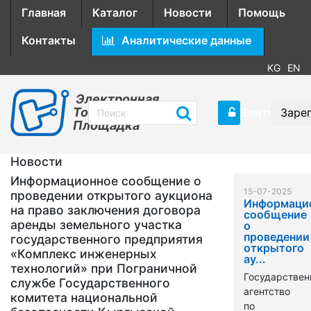
Главная
Каталог
Новости
Помощь
Контакты
Аналитические данные
KG
EN
Электронная
Торговая
Войти
Заре
Площадка
Новости
Информационное сообщение о
15-07-2025
проведении открытого аукциона
Информаци
на право заключения договора
сообщение
аренды земельного участка
о
проведении
государственного предприятия
открытого
«Комплекс инженерных
ау...
технологий» при Пограничной
Государствен
службе Государственного
агентство
комитета национальной
по