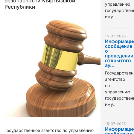
безопасности Кыргызской
управлению
Республики
государстве
иму...
15-07-2025
Информаци
сообщение
о
проведении
открытого
ау...
Государствен
агентство
по
управлению
государстве
иму...
15-07-2025
Информаци
Государственное агентство по управлению
сообщение