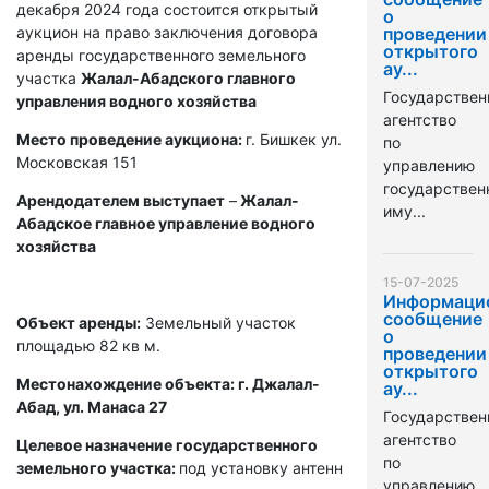
декабря 2024 года состоится открытый
о
аукцион на право заключения договора
проведении
открытого
аренды государственного земельного
ау...
участка
Жалал-Абадского главного
Государствен
управления водного хозяйства
агентство
Место проведение аукциона:
г. Бишкек ул.
по
Московская 151
управлению
государстве
Арендодателем выступает
–
Жалал-
иму...
Абадское главное управление водного
хозяйства
15-07-2025
Информаци
сообщение
Объект аренды:
Земельный участок
о
площадью 82 кв м.
проведении
открытого
Местонахождение объекта: г. Джалал-
ау...
Абад, ул. Манаса 27
Государствен
агентство
Целевое назначение государственного
по
земельного участка:
под установку антенн
управлению