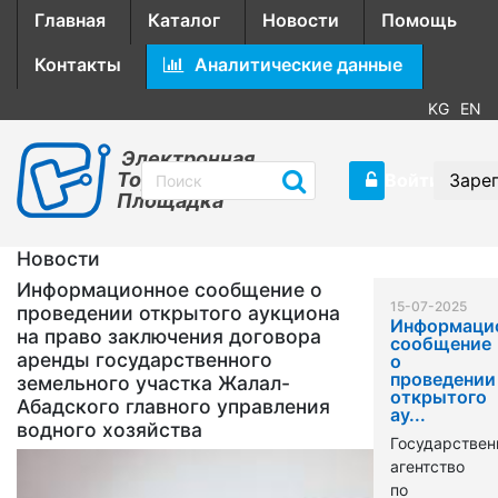
Главная
Каталог
Новости
Помощь
Контакты
Аналитические данные
KG
EN
Электронная
Торговая
Войти
Заре
Площадка
Новости
Информационное сообщение о
15-07-2025
проведении открытого аукциона
Информаци
на право заключения договора
сообщение
аренды государственного
о
проведении
земельного участка Жалал-
открытого
Абадского главного управления
ау...
водного хозяйства
Государствен
агентство
по