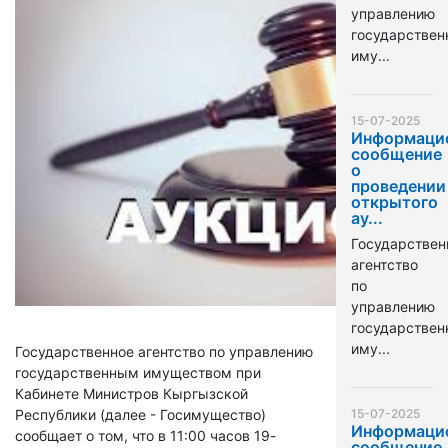
управлению
государстве
иму...
15-07-2025
Информаци
сообщение
о
проведении
открытого
ау...
Государствен
агентство
по
управлению
государстве
иму...
Государственное агентство по управлению
государственным имуществом при
Кабинете Министров Кыргызской
Республики (далее - Госимущество)
15-07-2025
Информаци
сообщает о том, что в 11:00 часов 19-
сообщение