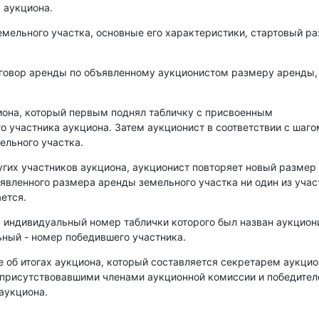
 аукциона.
емельного участка, основные его характеристики, стартовый р
оговор аренды по объявленному аукционистом размеру аренды,
иона, который первым поднял табличку с присвоенным
о участника аукциона. Затем аукционист в соответствии с шаго
ельного участка.
угих участников аукциона, аукционист повторяет новый размер
аявленного размера аренды земельного участка ни один из уча
ется.
, индивидуальный номер таблички которого был назван аукцио
ный - номер победившего участника.
е об итогах аукциона, который составляется секретарем аукци
 присутствовавшими членами аукционной комиссии и победите
аукциона.