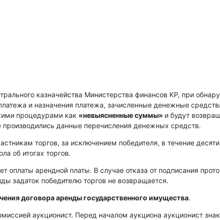
нтрального казначейства Министерства финансов КР, при обнар
платежа и назначения платежа, зачисленные денежные средств
скими процедурами как
«невыясненные суммы»
и будут возвра
е производились данные перечисления денежных средств.
астникам торгов, за исключением победителя, в течение десяти
ла об итогах торгов.
ет оплаты арендной платы. В случае отказа от подписания прот
енды задаток победителю торгов не возвращается.
ючения договора аренды государственного имущества
.
омиссией аукционист. Перед началом аукциона аукционист зна