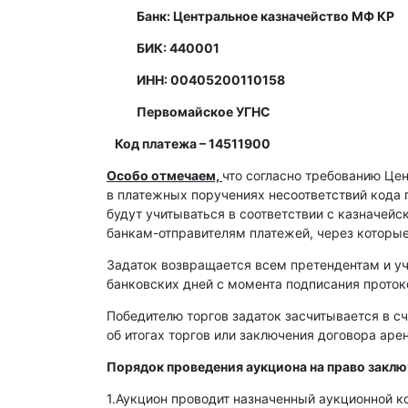
Банк: Центральное казначейство МФ КР
БИК: 440001
ИНН: 00405200110158
Первомайское УГНС
Код платежа – 14511900
Особо отмечаем,
что согласно требованию Це
в платежных поручениях несоответствий кода 
будут учитываться в соответствии с казначей
банкам-отправителям платежей, через которы
Задаток возвращается всем претендентам и уч
банковских дней с момента подписания протоко
Победителю торгов задаток засчитывается в сч
об итогах торгов или заключения договора ар
Порядок проведения аукциона на право закл
1.Аукцион проводит назначенный аукционной к