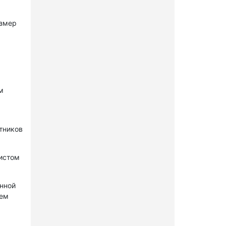
азмер
м
стников
нистом
онной
лем