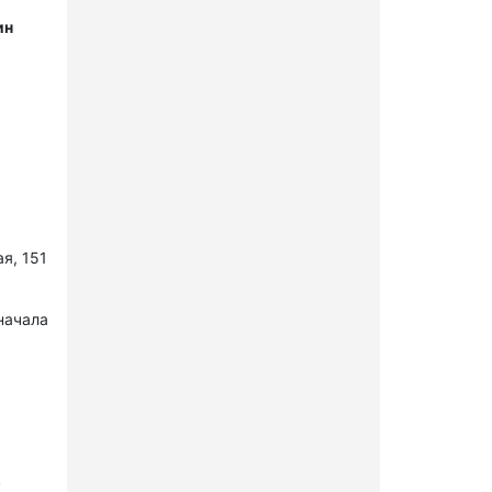
ин
я, 151
начала
в