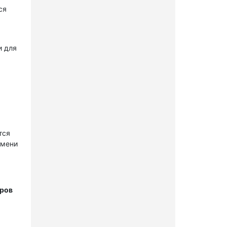
ся
и для
тся
имени
тров