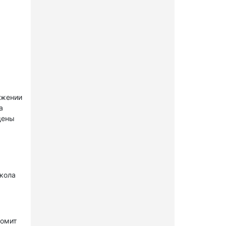
ужении
а
щены
окола
комит