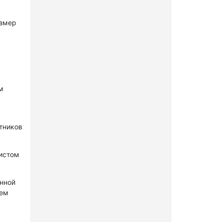
азмер
м
стников
нистом
онной
лем