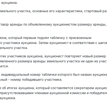
 аукциона.
емельного участка, основные его характеристики, стартовый р
оговор аренды по объявленному аукционистом размеру аренды,
иона, который первым поднял табличку с присвоенным
о участника аукциона. Затем аукционист в соответствии с шаго
ельного участка.
угих участников аукциона, аукционист повторяет новый размер
аявленного размера аренды земельного участка ни один из уча
ется.
, индивидуальный номер таблички которого был назван аукцио
ный - номер победившего участника.
е об итогах аукциона, который составляется секретарем аукци
 присутствовавшими членами аукционной комиссии и победите
аукциона.