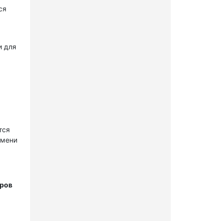
ся
и для
тся
имени
тров