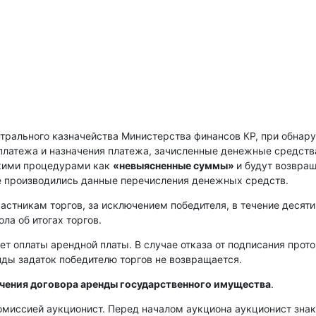
нтрального казначейства Министерства финансов КР, при обнар
платежа и назначения платежа, зачисленные денежные средств
скими процедурами как
«невыясненные суммы»
и будут возвра
е производились данные перечисления денежных средств.
астникам торгов, за исключением победителя, в течение десяти
ла об итогах торгов.
ет оплаты арендной платы. В случае отказа от подписания прот
енды задаток победителю торгов не возвращается.
ючения договора аренды государственного имущества
.
омиссией аукционист. Перед началом аукциона аукционист зна