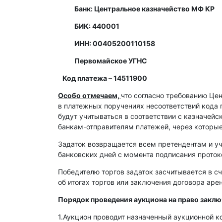
Банк: Центральное казначейство МФ КР
БИК: 440001
ИНН: 00405200110158
Первомайское УГНС
Код платежа – 14511900
Особо отмечаем,
что согласно требованию Це
в платежных поручениях несоответствий кода 
будут учитываться в соответствии с казначей
банкам-отправителям платежей, через которы
Задаток возвращается всем претендентам и уч
банковских дней с момента подписания протоко
Победителю торгов задаток засчитывается в сч
об итогах торгов или заключения договора ар
Порядок проведения аукциона на право закл
1.Аукцион проводит назначенный аукционной к