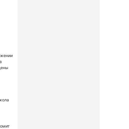
ужении
а
щены
окола
комит