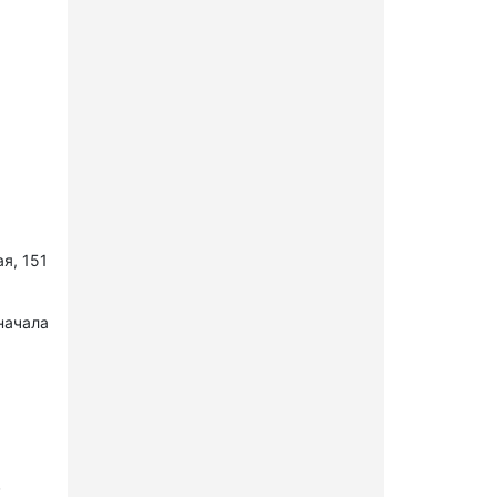
я, 151
начала
в