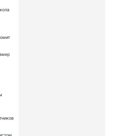
окола
комит
азмер
м
стников
нистом