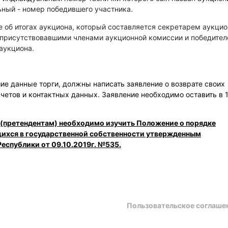
ный - номер победившего участника.
е об итогах аукциона, который составляется секретарем аукци
 присутствовавшими членами аукционной комиссии и победите
аукциона.
е данные торги, должны написать заявление о возврате своих
счетов и контактных данных. Заявление необходимо оставить в 
 (претендентам) необходимо изучить Положение о порядке
щихся в государственной собственности утвержденным
еспублики от 09.10.2019г. №535.
Пользовательское соглаше