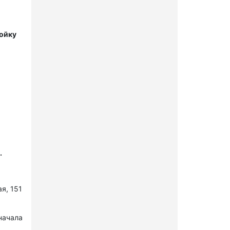
мойку
.
я, 151
начала