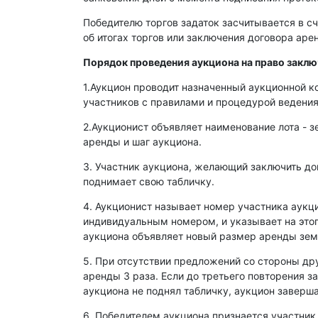
Победителю торгов задаток засчитывается в сч
об итогах торгов или заключения договора ар
Порядок проведения аукциона на право закл
1.Аукцион проводит назначенный аукционной к
участников с правилами и процедурой ведения
2.Аукционист объявляет наименование лота - з
аренды и шаг аукциона.
3. Участник аукциона, желающий заключить д
поднимает свою табличку.
4. Аукционист называет номер участника аукц
индивидуальным номером, и указывает на этог
аукциона объявляет новый размер аренды зем
5. При отсутствии предложений со стороны др
аренды 3 раза. Если до третьего повторения з
аукциона не поднял табличку, аукцион заверша
6. Победителем аукциона признается участник