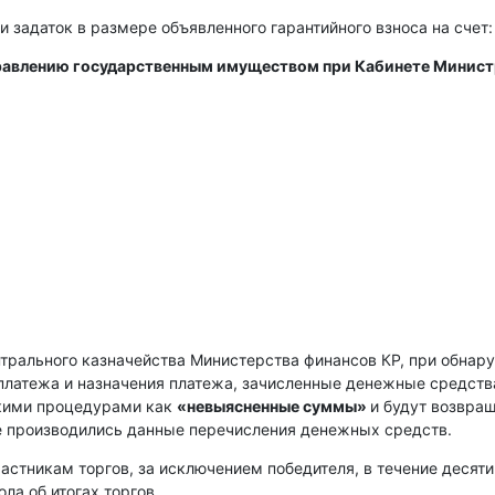
и задаток в размере объявленного гарантийного взноса на счет:
правлению государственным имуществом при Кабинете Минис
нтрального казначейства Министерства финансов КР, при обнар
платежа и назначения платежа, зачисленные денежные средств
скими процедурами как
«невыясненные суммы»
и будут возвра
е производились данные перечисления денежных средств.
астникам торгов, за исключением победителя, в течение десяти
ла об итогах торгов.