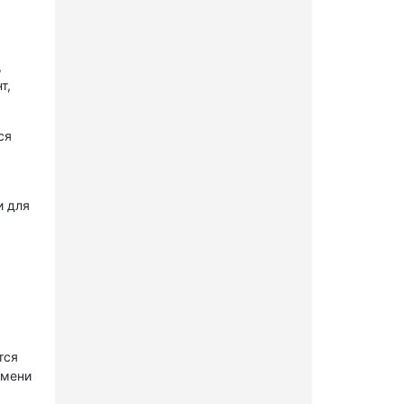
,
т,
ся
и для
тся
имени