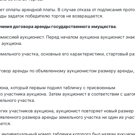
ет оплаты арендной платы. В случае отказа от подписания прот
енды задаток победителю торгов не возвращается.
ючения договора аренды государственного имущества
.
омиссией аукционист. Перед началом аукциона аукционист зна
 аукциона.
емельного участка, основные его характеристики, стартовый р
оговор аренды по объявленному аукционистом размеру аренды,
иона, который первым поднял табличку с присвоенным
о участника аукциона. Затем аукционист в соответствии с шаго
ельного участка.
угих участников аукциона, аукционист повторяет новый размер
аявленного размера аренды земельного участка ни один из уча
ется.
, индивидуальный номер таблички которого был назван аукцио