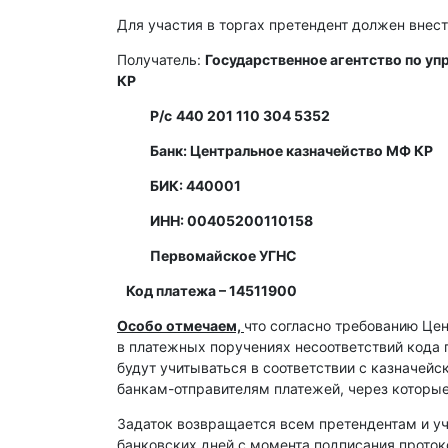
Для участия в торгах претендент должен внест
Получатель:
Государственное агентство по у
КР
Р/с
440 201 110 304 5352
Банк: Центральное казначейство МФ КР
БИК: 440001
ИНН: 00405200110158
Первомайское УГНС
Код платежа – 14511900
Особо отмечаем,
что согласно требованию Це
в платежных поручениях несоответствий кода 
будут учитываться в соответствии с казначей
банкам-отправителям платежей, через которы
Задаток возвращается всем претендентам и уч
банковских дней с момента подписания протоко