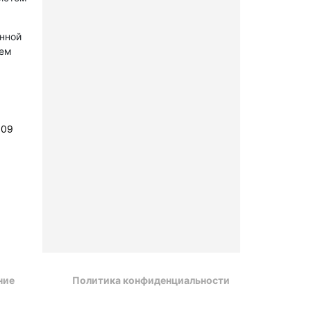
онной
лем
109
ние
Политика конфиденциальности