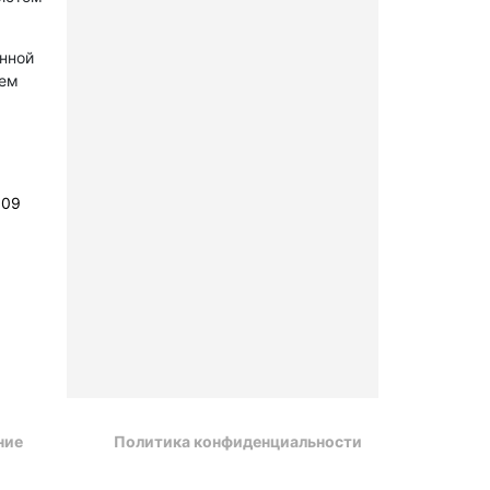
онной
лем
109
ние
Политика конфиденциальности