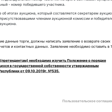
ный - номер победившего участника.
е об итогах аукциона, который составляется секретарем аукци
 присутствовавшими членами аукционной комиссии и победите
аукциона.
е данные торги, должны написать заявление о возврате своих
счетов и контактных данных. Заявление необходимо оставить в 
 (претендентам) необходимо изучить Положение о порядке
щихся в государственной собственности утвержденным
еспублики от 09.10.2019г. №535.
Пользовательское соглаше