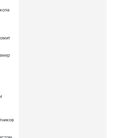
окола
комит
азмер
м
стников
нистом