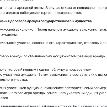
ет оплаты арендной платы. В случае отказа от подписания прот
енды задаток победителю торгов не возвращается.
ючения договора аренды государственного имущества
.
омиссией аукционист. Перед началом аукциона аукционист зна
 аукциона.
емельного участка, основные его характеристики, стартовый р
оговор аренды по объявленному аукционистом размеру аренды,
иона, который первым поднял табличку с присвоенным
о участника аукциона. Затем аукционист в соответствии с шаго
ельного участка.
угих участников аукциона, аукционист повторяет новый размер
аявленного размера аренды земельного участка ни один из уча
ется.
, индивидуальный номер таблички которого был назван аукцио