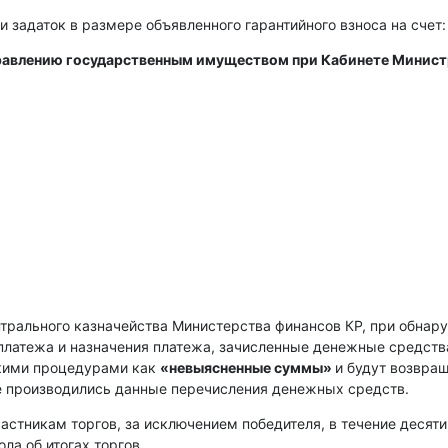
и задаток в размере объявленного гарантийного взноса на счет:
правлению государственным имуществом при Кабинете Минис
нтрального казначейства Министерства финансов КР, при обнар
платежа и назначения платежа, зачисленные денежные средств
скими процедурами как
«невыясненные суммы»
и будут возвра
е производились данные перечисления денежных средств.
астникам торгов, за исключением победителя, в течение десяти
ла об итогах торгов.