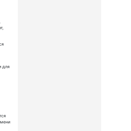
,
т,
ся
и для
тся
имени