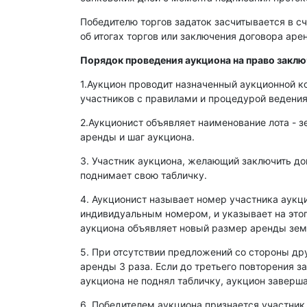
Победителю торгов задаток засчитывается в сч
об итогах торгов или заключения договора ар
Порядок проведения аукциона на право закл
1.Аукцион проводит назначенный аукционной к
участников с правилами и процедурой ведения
2.Аукционист объявляет наименование лота - з
аренды и шаг аукциона.
3. Участник аукциона, желающий заключить д
поднимает свою табличку.
4. Аукционист называет номер участника аукц
индивидуальным номером, и указывает на этог
аукциона объявляет новый размер аренды зем
5. При отсутствии предложений со стороны др
аренды 3 раза. Если до третьего повторения з
аукциона не поднял табличку, аукцион заверша
6. Победителем аукциона признается участник