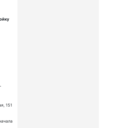
мойку
.
я, 151
начала