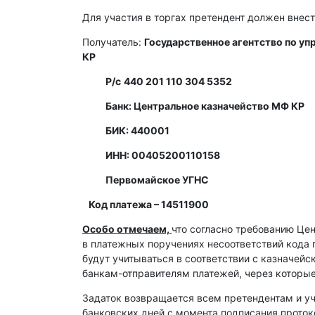
Для участия в торгах претендент должен внест
Получатель:
Государственное агентство по у
КР
Р/с
440 201 110 304 5352
Банк: Центральное казначейство МФ КР
БИК: 440001
ИНН: 00405200110158
Первомайское УГНС
Код платежа – 14511900
Особо отмечаем,
что согласно требованию Це
в платежных поручениях несоответствий кода 
будут учитываться в соответствии с казначей
банкам-отправителям платежей, через которы
Задаток возвращается всем претендентам и уч
банковских дней с момента подписания протоко