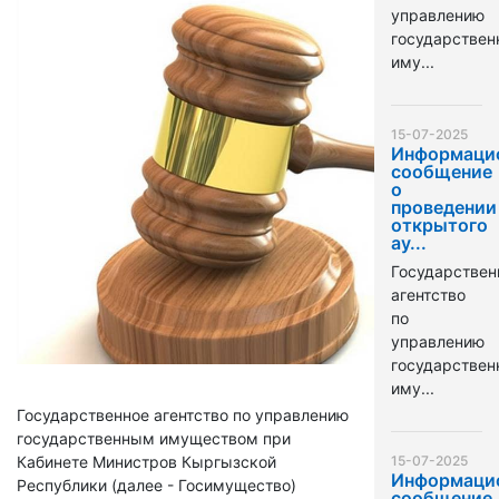
управлению
государстве
иму...
15-07-2025
Информаци
сообщение
о
проведении
открытого
ау...
Государствен
агентство
по
управлению
государстве
иму...
Государственное агентство по управлению
государственным имуществом при
Кабинете Министров Кыргызской
15-07-2025
Информаци
Республики (далее - Госимущество)
сообщение