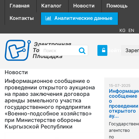
Главная
Каталог
Новости
Помощь
Контакты
Аналитические данные
KG
EN
Электронная
Торговая
Войти
Заре
Площадка
Новости
Информационное сообщение о
15-07-2025
проведении открытого аукциона
Информаци
на право заключения договора
сообщение
аренды земельного участка
о
проведении
государственного предприятия
открытого
«Военно-подсобное хозяйство»
ау...
при Министерстве обороны
Государствен
Кыргызской Республики
агентство
по