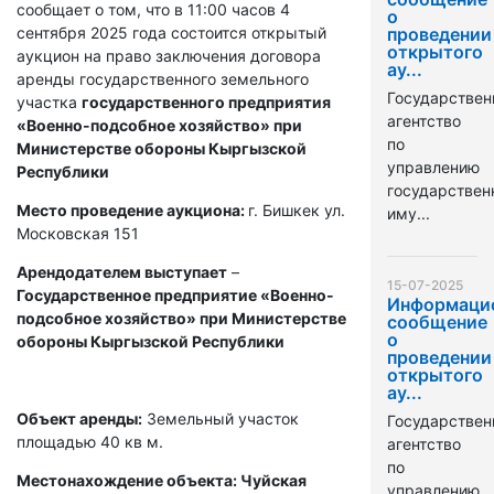
сообщает о том, что в 11:00 часов 4
о
сентября 2025 года состоится открытый
проведении
открытого
аукцион на право заключения договора
ау...
аренды государственного земельного
Государствен
участка
государственного предприятия
агентство
«Военно-подсобное хозяйство» при
по
Министерстве обороны Кыргызской
управлению
Республики
государстве
Место проведение аукциона:
г. Бишкек ул.
иму...
Московская 151
Арендодателем выступает
–
15-07-2025
Государственное предприятие «Военно-
Информаци
подсобное хозяйство» при Министерстве
сообщение
о
обороны Кыргызской Республики
проведении
открытого
ау...
Объект аренды:
Земельный участок
Государствен
площадью 40 кв м.
агентство
по
Местонахождение объекта: Чуйская
управлению