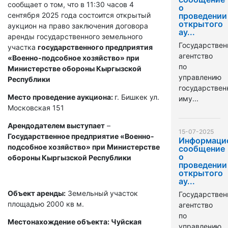
сообщает о том, что в 11:30 часов 4
о
сентября 2025 года состоится открытый
проведении
открытого
аукцион на право заключения договора
ау...
аренды государственного земельного
Государствен
участка
государственного предприятия
агентство
«Военно-подсобное хозяйство» при
по
Министерстве обороны Кыргызской
управлению
Республики
государстве
Место проведение аукциона:
г. Бишкек ул.
иму...
Московская 151
Арендодателем выступает
–
15-07-2025
Государственное предприятие «Военно-
Информаци
подсобное хозяйство» при Министерстве
сообщение
о
обороны Кыргызской Республики
проведении
открытого
ау...
Объект аренды:
Земельный участок
Государствен
площадью 2000 кв м.
агентство
по
Местонахождение объекта: Чуйская
управлению