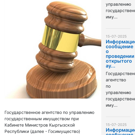
управлению
государстве
иму...
15-07-2025
Информаци
сообщение
о
проведении
открытого
ау...
Государствен
агентство
по
управлению
государстве
иму...
Государственное агентство по управлению
государственным имуществом при
Кабинете Министров Кыргызской
15-07-2025
Информаци
Республики (далее - Госимущество)
сообщение