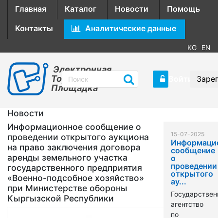
Главная
Каталог
Новости
Помощь
Контакты
Аналитические данные
KG
EN
Электронная
Торговая
Войти
Заре
Площадка
Новости
Информационное сообщение о
15-07-2025
проведении открытого аукциона
Информаци
на право заключения договора
сообщение
аренды земельного участка
о
проведении
государственного предприятия
открытого
«Военно-подсобное хозяйство»
ау...
при Министерстве обороны
Государствен
Кыргызской Республики
агентство
по