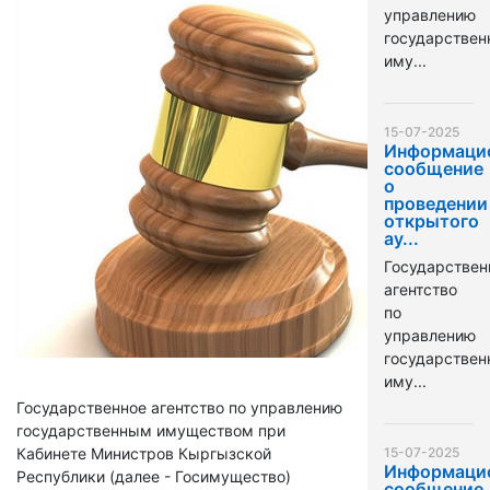
управлению
государстве
иму...
15-07-2025
Информаци
сообщение
о
проведении
открытого
ау...
Государствен
агентство
по
управлению
государстве
иму...
Государственное агентство по управлению
государственным имуществом при
Кабинете Министров Кыргызской
15-07-2025
Информаци
Республики (далее - Госимущество)
сообщение