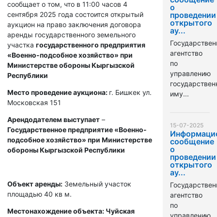
сообщает о том, что в 11:00 часов 4
о
сентября 2025 года состоится открытый
проведении
открытого
аукцион на право заключения договора
ау...
аренды государственного земельного
Государствен
участка
государственного предприятия
агентство
«Военно-подсобное хозяйство» при
по
Министерстве обороны Кыргызской
управлению
Республики
государстве
Место проведение аукциона:
г. Бишкек ул.
иму...
Московская 151
Арендодателем выступает
–
15-07-2025
Государственное предприятие «Военно-
Информаци
подсобное хозяйство» при Министерстве
сообщение
о
обороны Кыргызской Республики
проведении
открытого
ау...
Объект аренды:
Земельный участок
Государствен
площадью 40 кв м.
агентство
по
Местонахождение объекта: Чуйская
управлению