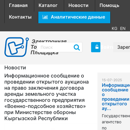
Главная
Каталог
Новости
Помощь
Контакты
Аналитические данные
KG
EN
Электронная
Торговая
Войти
Заре
Площадка
Новости
Информационное сообщение о
15-07-2025
проведении открытого аукциона
Информаци
на право заключения договора
сообщение
аренды земельного участка
о
проведении
государственного предприятия
открытого
«Военно-подсобное хозяйство»
ау...
при Министерстве обороны
Государствен
Кыргызской Республики
агентство
по