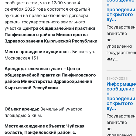
сообщает о том, что в 12:00 часов 4
о
сентября 2025 года состоится открытый
проведении
открытого
аукцион на право заключения договора
ау...
аренды государственного земельного
Государствен
участка
Центра общеврачебной практики
агентство
Панфиловского района Министерства
по
Здравоохранения Кыргызской Республики
управлению
Место проведение аукциона:
г. Бишкек ул.
государстве
Московская 151
иму...
Арендодателем выступает
–
Центр
общеврачебной практики Панфиловского
15-07-2025
района Министерства Здравоохранения
Информаци
Кыргызской Республики
сообщение
о
проведении
открытого
ау...
Объект аренды:
Земельный участок
площадью 5 кв м.
Государствен
агентство
Местонахождение объекта: Чуйская
по
область, Панфиловский район, с.
управлению