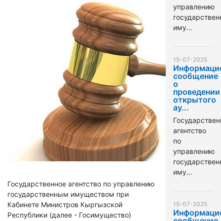
управлению
государстве
иму...
15-07-2025
Информаци
сообщение
о
проведении
открытого
ау...
Государствен
агентство
по
управлению
государстве
иму...
Государственное агентство по управлению
государственным имуществом при
Кабинете Министров Кыргызской
15-07-2025
Информаци
Республики (далее - Госимущество)
сообщение