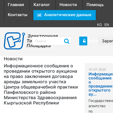
Главная
Каталог
Новости
Помощь
Контакты
Аналитические данные
KG
EN
Электронная
Торговая
Войти
Заре
Площадка
Новости
Информационное сообщение о
15-07-2025
проведении открытого аукциона
Информаци
на право заключения договора
сообщение
аренды земельного участка
о
проведении
Центра общеврачебной практики
открытого
Панфиловского района
ау...
Министерства Здравоохранения
Государствен
Кыргызской Республики
агентство
по