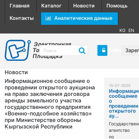
Главная
Каталог
Новости
Помощь
Контакты
Аналитические данные
KG
EN
Электронная
Торговая
Войти
Заре
Площадка
Новости
Информационное сообщение о
15-07-2025
проведении открытого аукциона
Информаци
на право заключения договора
сообщение
аренды земельного участка
о
проведении
государственного предприятия
открытого
«Военно-подсобное хозяйство»
ау...
при Министерстве обороны
Государствен
Кыргызской Республики
агентство
по