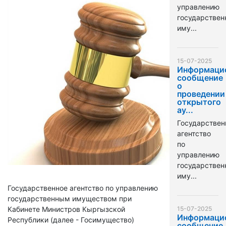
управлению
государстве
иму...
15-07-2025
Информаци
сообщение
о
проведении
открытого
ау...
Государствен
агентство
по
управлению
государстве
иму...
Государственное агентство по управлению
государственным имуществом при
Кабинете Министров Кыргызской
15-07-2025
Информаци
Республики (далее - Госимущество)
сообщение