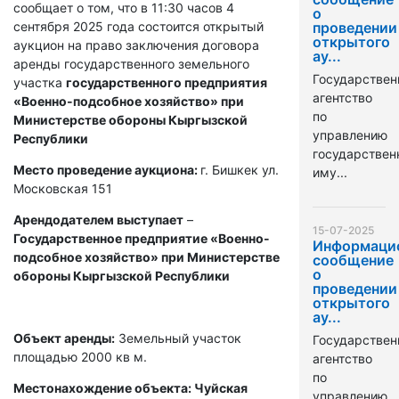
сообщает о том, что в 11:30 часов 4
о
сентября 2025 года состоится открытый
проведении
открытого
аукцион на право заключения договора
ау...
аренды государственного земельного
Государствен
участка
государственного предприятия
агентство
«Военно-подсобное хозяйство» при
по
Министерстве обороны Кыргызской
управлению
Республики
государстве
Место проведение аукциона:
г. Бишкек ул.
иму...
Московская 151
Арендодателем выступает
–
15-07-2025
Государственное предприятие «Военно-
Информаци
подсобное хозяйство» при Министерстве
сообщение
о
обороны Кыргызской Республики
проведении
открытого
ау...
Объект аренды:
Земельный участок
Государствен
площадью 2000 кв м.
агентство
по
Местонахождение объекта: Чуйская
управлению