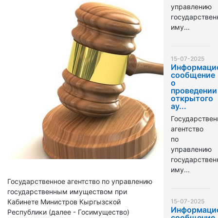
управлению
государстве
иму...
15-07-2025
Информаци
сообщение
о
проведении
открытого
ау...
Государствен
агентство
по
управлению
государстве
иму...
Государственное агентство по управлению
государственным имуществом при
Кабинете Министров Кыргызской
15-07-2025
Информаци
Республики (далее - Госимущество)
сообщение