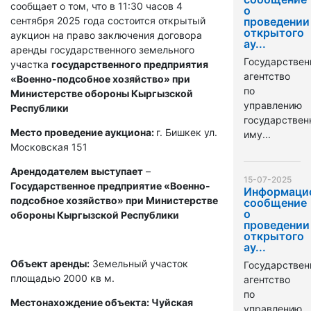
сообщает о том, что в 11:30 часов 4
о
сентября 2025 года состоится открытый
проведении
открытого
аукцион на право заключения договора
ау...
аренды государственного земельного
Государствен
участка
государственного предприятия
агентство
«Военно-подсобное хозяйство» при
по
Министерстве обороны Кыргызской
управлению
Республики
государстве
Место проведение аукциона:
г. Бишкек ул.
иму...
Московская 151
Арендодателем выступает
–
15-07-2025
Государственное предприятие «Военно-
Информаци
подсобное хозяйство» при Министерстве
сообщение
о
обороны Кыргызской Республики
проведении
открытого
ау...
Объект аренды:
Земельный участок
Государствен
площадью 2000 кв м.
агентство
по
Местонахождение объекта: Чуйская
управлению