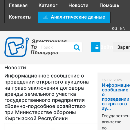
Главная
Каталог
Новости
Помощь
Контакты
Аналитические данные
KG
EN
Электронная
Торговая
Войти
Заре
Площадка
Новости
Информационное сообщение о
15-07-2025
проведении открытого аукциона
Информаци
на право заключения договора
сообщение
аренды земельного участка
о
проведении
государственного предприятия
открытого
«Военно-подсобное хозяйство»
ау...
при Министерстве обороны
Государствен
Кыргызской Республики
агентство
по