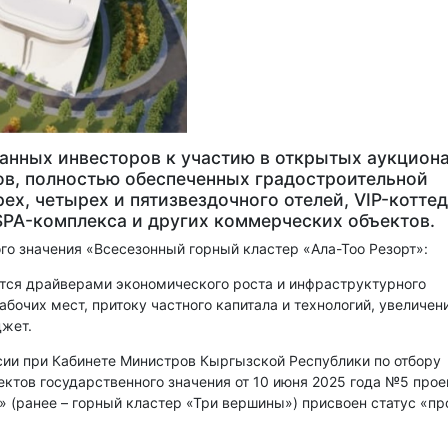
анных инвесторов к участию в открытых аукцион
ов, полностью обеспеченных градостроительной
ех, четырех и пятизвездочного отелей, VIP-котте
 SPA-комплекса и других коммерческих объектов.
о значения «Всесезонный горный кластер «Ала-Тоо Резорт»:
тся драйверами экономического роста и инфраструктурного
бочих мест, притоку частного капитала и технологий, увеличен
джет.
сии при Кабинете Министров Кыргызской Республики по отбору
ктов государственного значения от 10 июня 2025 года №5 прое
» (ранее – горный кластер «Три вершины») присвоен статус «пр