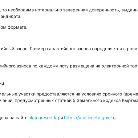
, то необходима нотариально заверенная доверенность, выданн
кандидата.
вом формате.
тийный взнос. Размер гарантийного взноса определяется в разм
ийного взноса по каждому лоту размещена на электронной тор
иц:
ельные участки предоставляются на условиях срочного (време
ничений, предусмотренных статьей 5 Земельного кодекса Кыргы
ена на сайте
alatooresort.kg
и
https://auctionetp.gov.kg