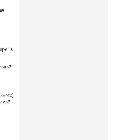
ая
ере 10
говой
нного)
зской