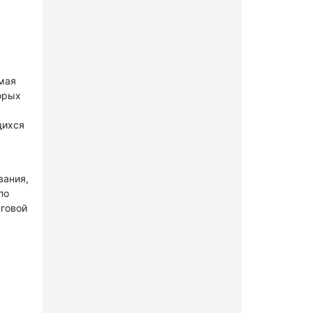
 мая
орых
щихся
вания,
по
рговой