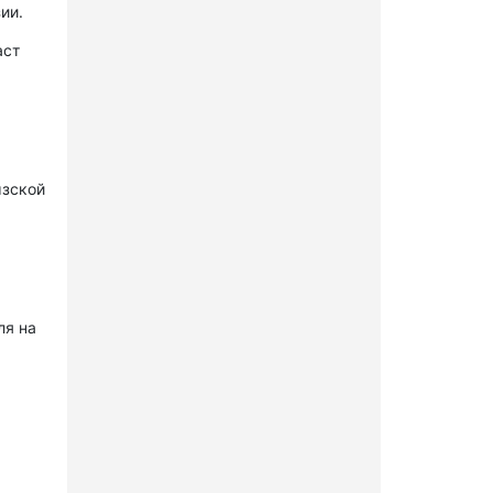
ии.
аст
ызской
ля на