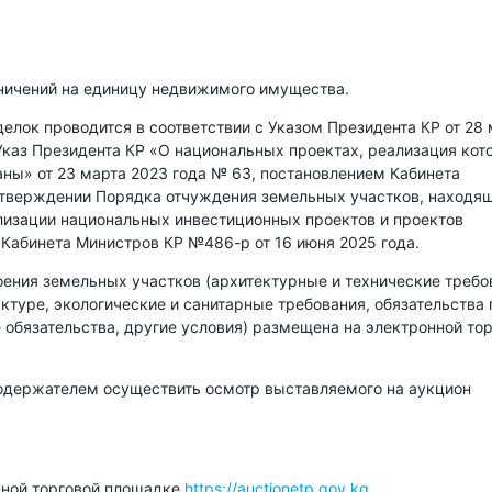
аничений на единицу недвижимого имущества.
лок проводится в соответствии с Указом Президента КР от 28
Указ Президента КР «О национальных проектах, реализация кот
аны» от 23 марта 2023 года № 63, постановлением Кабинета
утверждении Порядка отчуждения земельных участков, находя
ализации национальных инвестиционных проектов и проектов
Кабинета Министров КР №486-р от 16 июня 2025 года.
ения земельных участков (архитектурные и технические требо
туре, экологические и санитарные требования, обязательства 
 обязательства, другие условия) размещена на электронной то
содержателем осуществить осмотр выставляемого на аукцион
нной торговой площадке
https://auctionetp.gov.kg
.