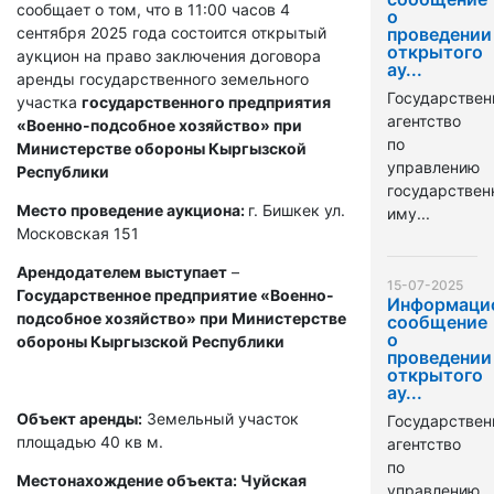
сообщает о том, что в 11:00 часов 4
о
сентября 2025 года состоится открытый
проведении
открытого
аукцион на право заключения договора
ау...
аренды государственного земельного
Государствен
участка
государственного предприятия
агентство
«Военно-подсобное хозяйство» при
по
Министерстве обороны Кыргызской
управлению
Республики
государстве
Место проведение аукциона:
г. Бишкек ул.
иму...
Московская 151
Арендодателем выступает
–
15-07-2025
Государственное предприятие «Военно-
Информаци
подсобное хозяйство» при Министерстве
сообщение
о
обороны Кыргызской Республики
проведении
открытого
ау...
Объект аренды:
Земельный участок
Государствен
площадью 40 кв м.
агентство
по
Местонахождение объекта: Чуйская
управлению