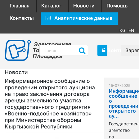
Главная
Каталог
Новости
Помощь
Контакты
Аналитические данные
KG
EN
Электронная
Торговая
Войти
Заре
Площадка
Новости
Информационное сообщение о
15-07-2025
проведении открытого аукциона
Информаци
на право заключения договора
сообщение
аренды земельного участка
о
проведении
государственного предприятия
открытого
«Военно-подсобное хозяйство»
ау...
при Министерстве обороны
Государствен
Кыргызской Республики
агентство
по