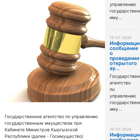
управлению
государстве
иму...
15-07-2025
Информаци
сообщение
о
проведении
открытого
ау...
Государствен
агентство
по
управлению
государстве
иму...
Государственное агентство по управлению
государственным имуществом при
Кабинете Министров Кыргызской
15-07-2025
Информаци
Республики (далее - Госимущество)
сообщение