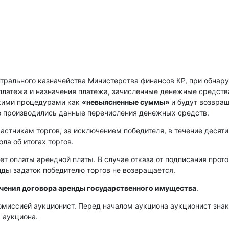
нтрального казначейства Министерства финансов КР, при обнар
платежа и назначения платежа, зачисленные денежные средств
скими процедурами как
«невыясненные суммы»
и будут возвра
е производились данные перечисления денежных средств.
астникам торгов, за исключением победителя, в течение десяти
ла об итогах торгов.
ет оплаты арендной платы. В случае отказа от подписания прот
енды задаток победителю торгов не возвращается.
ючения договора аренды государственного имущества
.
омиссией аукционист. Перед началом аукциона аукционист зна
 аукциона.