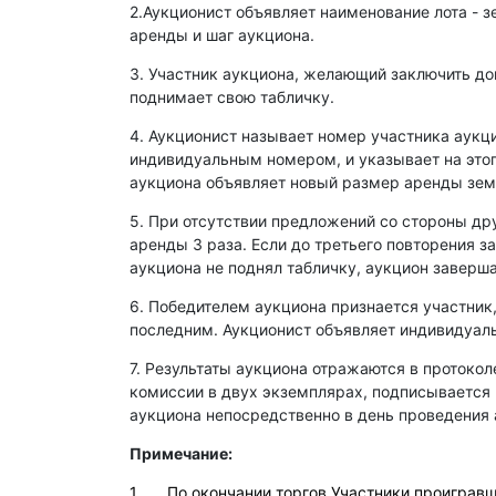
2.Аукционист объявляет наименование лота - з
аренды и шаг аукциона.
3. Участник аукциона, желающий заключить д
поднимает свою табличку.
4. Аукционист называет номер участника аукц
индивидуальным номером, и указывает на этог
аукциона объявляет новый размер аренды зем
5. При отсутствии предложений со стороны др
аренды 3 раза. Если до третьего повторения з
аукциона не поднял табличку, аукцион заверша
6. Победителем аукциона признается участник
последним. Аукционист объявляет индивидуаль
7. Результаты аукциона отражаются в протокол
комиссии в двух экземплярах, подписывается
аукциона непосредственно в день проведения 
Примечание:
1. По окончании торгов Участники проигравши