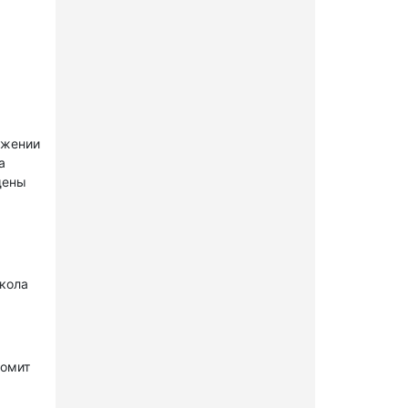
ужении
а
щены
окола
комит