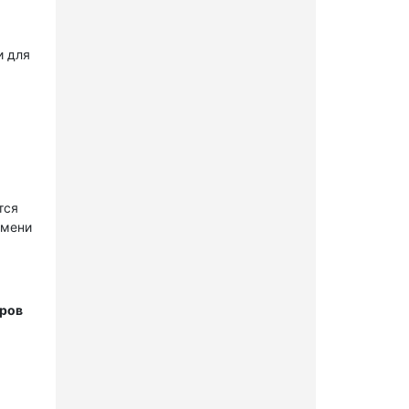
и для
тся
имени
тров