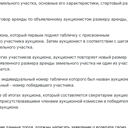
емельного участка, основные его характеристики, стартовый р
оговор аренды по объявленному аукционистом размеру аренды,
иона, который первым поднял табличку с присвоенным
о участника аукциона. Затем аукционист в соответствии с шаго
ельного участка.
угих участников аукциона, аукционист повторяет новый размер
аявленного размера аренды земельного участка ни один из уча
ется.
, индивидуальный номер таблички которого был назван аукцио
ный - номер победившего участника.
е об итогах аукциона, который составляется секретарем аукци
 присутствовавшими членами аукционной комиссии и победите
аукциона.
е данные торги, должны написать заявление о возврате своих