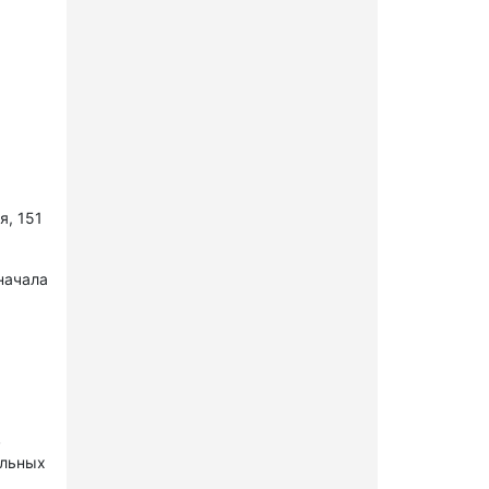
я, 151
начала
в
ельных