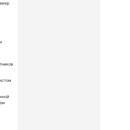
азмер
м
стников
нистом
онной
лем