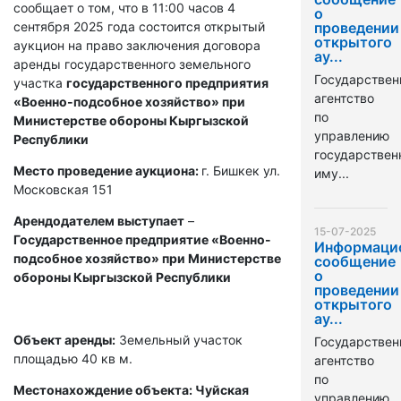
сообщает о том, что в 11:00 часов 4
о
сентября 2025 года состоится открытый
проведении
открытого
аукцион на право заключения договора
ау...
аренды государственного земельного
Государствен
участка
государственного предприятия
агентство
«Военно-подсобное хозяйство» при
по
Министерстве обороны Кыргызской
управлению
Республики
государстве
Место проведение аукциона:
г. Бишкек ул.
иму...
Московская 151
Арендодателем выступает
–
15-07-2025
Государственное предприятие «Военно-
Информаци
подсобное хозяйство» при Министерстве
сообщение
о
обороны Кыргызской Республики
проведении
открытого
ау...
Объект аренды:
Земельный участок
Государствен
площадью 40 кв м.
агентство
по
Местонахождение объекта: Чуйская
управлению