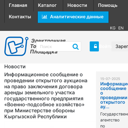
Главная
Каталог
Новости
Помощь
Контакты
Аналитические данные
KG
EN
Электронная
Торговая
Войти
Заре
Площадка
Новости
Информационное сообщение о
15-07-2025
проведении открытого аукциона
Информаци
на право заключения договора
сообщение
аренды земельного участка
о
проведении
государственного предприятия
открытого
«Военно-подсобное хозяйство»
ау...
при Министерстве обороны
Государствен
Кыргызской Республики
агентство
по