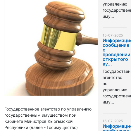
управлению
государстве
иму...
15-07-2025
Информаци
сообщение
о
проведении
открытого
ау...
Государствен
агентство
по
управлению
государстве
иму...
Государственное агентство по управлению
государственным имуществом при
Кабинете Министров Кыргызской
15-07-2025
Информаци
Республики (далее - Госимущество)
сообщение