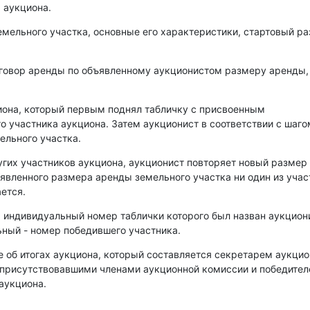
 аукциона.
емельного участка, основные его характеристики, стартовый р
оговор аренды по объявленному аукционистом размеру аренды,
иона, который первым поднял табличку с присвоенным
о участника аукциона. Затем аукционист в соответствии с шаго
ельного участка.
угих участников аукциона, аукционист повторяет новый размер
аявленного размера аренды земельного участка ни один из уча
ется.
, индивидуальный номер таблички которого был назван аукцио
ный - номер победившего участника.
е об итогах аукциона, который составляется секретарем аукци
 присутствовавшими членами аукционной комиссии и победите
аукциона.