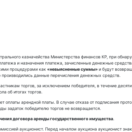
нтрального казначейства Министерства финансов КР, при обнар
платежа и назначения платежа, зачисленные денежные средств
скими процедурами как
«невыясненные суммы»
и будут возвра
е производились данные перечисления денежных средств.
астникам торгов, за исключением победителя, в течение десяти
ла об итогах торгов.
ет оплаты арендной платы. В случае отказа от подписания прот
енды задаток победителю торгов не возвращается.
ючения договора аренды государственного имущества
.
омиссией аукционист. Перед началом аукциона аукционист зна