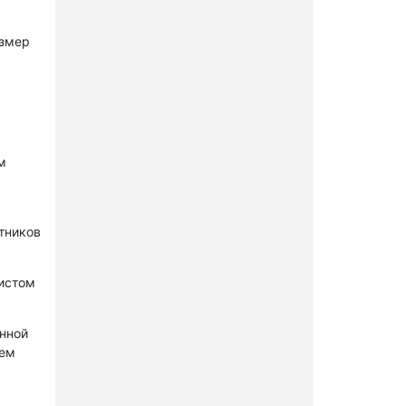
азмер
м
стников
нистом
онной
лем