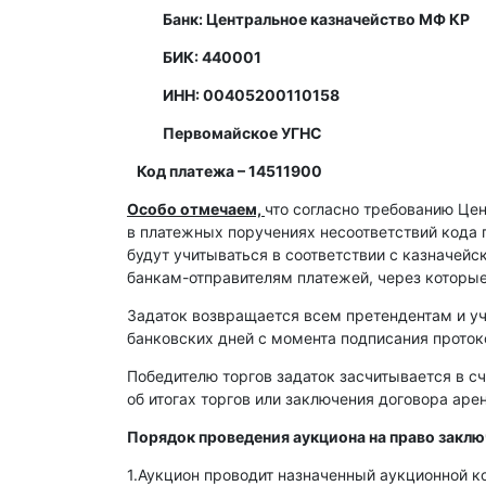
Банк: Центральное казначейство МФ КР
БИК: 440001
ИНН: 00405200110158
Первомайское УГНС
Код платежа – 14511900
Особо отмечаем,
что согласно требованию Це
в платежных поручениях несоответствий кода 
будут учитываться в соответствии с казначей
банкам-отправителям платежей, через которы
Задаток возвращается всем претендентам и уч
банковских дней с момента подписания протоко
Победителю торгов задаток засчитывается в сч
об итогах торгов или заключения договора ар
Порядок проведения аукциона на право закл
1.Аукцион проводит назначенный аукционной к