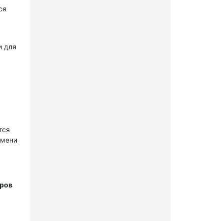
ся
и для
тся
имени
тров