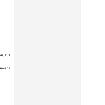
я, 151
начала
в