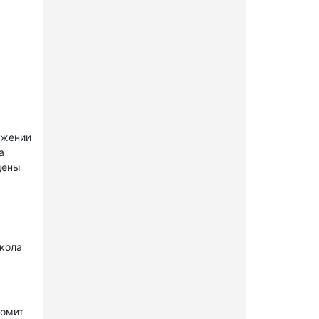
ужении
а
щены
окола
комит