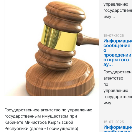
управлению
государстве
иму...
15-07-2025
Информаци
сообщение
о
проведении
открытого
ау...
Государствен
агентство
по
управлению
государстве
иму...
Государственное агентство по управлению
государственным имуществом при
Кабинете Министров Кыргызской
15-07-2025
Информаци
Республики (далее - Госимущество)
сообщение