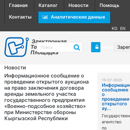
Главная
Каталог
Новости
Помощь
Контакты
Аналитические данные
KG
EN
Электронная
Торговая
Войти
Заре
Площадка
Новости
Информационное сообщение о
15-07-2025
проведении открытого аукциона
Информаци
на право заключения договора
сообщение
аренды земельного участка
о
проведении
государственного предприятия
открытого
«Военно-подсобное хозяйство»
ау...
при Министерстве обороны
Государствен
Кыргызской Республики
агентство
по