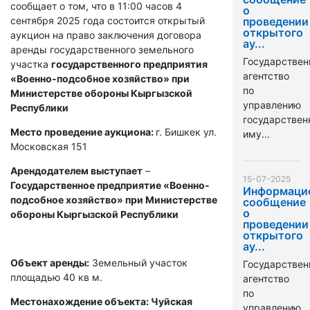
сообщает о том, что в 11:00 часов 4
о
сентября 2025 года состоится открытый
проведении
открытого
аукцион на право заключения договора
ау...
аренды государственного земельного
Государствен
участка
государственного предприятия
агентство
«Военно-подсобное хозяйство» при
по
Министерстве обороны Кыргызской
управлению
Республики
государстве
Место проведение аукциона:
г. Бишкек ул.
иму...
Московская 151
Арендодателем выступает
–
15-07-2025
Государственное предприятие «Военно-
Информаци
подсобное хозяйство» при Министерстве
сообщение
о
обороны Кыргызской Республики
проведении
открытого
ау...
Объект аренды:
Земельный участок
Государствен
площадью 40 кв м.
агентство
по
Местонахождение объекта: Чуйская
управлению