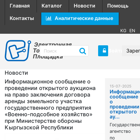
Главная
Каталог
Новости
Помощь
Контакты
Аналитические данные
KG
EN
Электронная
Торговая
Войти
Заре
Площадка
Новости
Информационное сообщение о
15-07-2025
проведении открытого аукциона
Информаци
на право заключения договора
сообщение
аренды земельного участка
о
проведении
государственного предприятия
открытого
«Военно-подсобное хозяйство»
ау...
при Министерстве обороны
Государствен
Кыргызской Республики
агентство
по