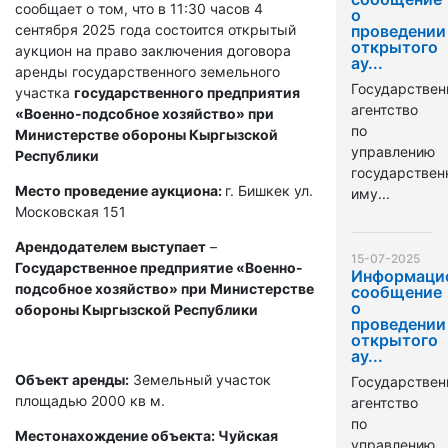
сообщает о том, что в 11:30 часов 4
о
сентября 2025 года состоится открытый
проведении
открытого
аукцион на право заключения договора
ау...
аренды государственного земельного
Государствен
участка
государственного предприятия
агентство
«Военно-подсобное хозяйство» при
по
Министерстве обороны Кыргызской
управлению
Республики
государстве
Место проведение аукциона:
г. Бишкек ул.
иму...
Московская 151
Арендодателем выступает
–
15-07-2025
Государственное предприятие «Военно-
Информаци
подсобное хозяйство» при Министерстве
сообщение
о
обороны Кыргызской Республики
проведении
открытого
ау...
Объект аренды:
Земельный участок
Государствен
площадью 2000 кв м.
агентство
по
Местонахождение объекта: Чуйская
управлению