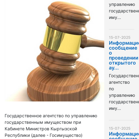
управлению
государстве
иму...
15-07-2025
Информаци
сообщение
о
проведении
открытого
ау...
Государствен
агентство
по
управлению
государстве
иму...
Государственное агентство по управлению
государственным имуществом при
Кабинете Министров Кыргызской
15-07-2025
Информаци
Республики (далее - Госимущество)
сообщение