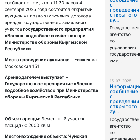
сообщает о том, что в 11:30 часов 4
о
сентября 2025 года состоится открытый
проведении
открытого
аукцион на право заключения договора
ау...
аренды государственного земельного
Государствен
участка
государственного предприятия
агентство
«Военно-подсобное хозяйство» при
по
Министерстве обороны Кыргызской
управлению
Республики
государстве
Место проведение аукциона:
г. Бишкек ул.
иму...
Московская 151
Арендодателем выступает
–
15-07-2025
Государственное предприятие «Военно-
Информаци
подсобное хозяйство» при Министерстве
сообщение
о
обороны Кыргызской Республики
проведении
открытого
ау...
Объект аренды:
Земельный участок
Государствен
площадью 2000 кв м.
агентство
по
Местонахождение объекта: Чуйская
управлению