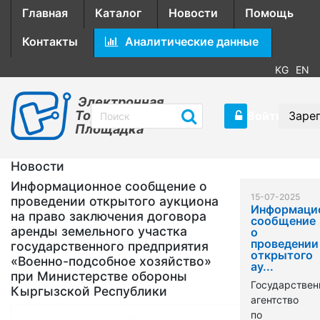
Главная
Каталог
Новости
Помощь
Контакты
Аналитические данные
KG
EN
Электронная
Торговая
Войти
Заре
Площадка
Новости
Информационное сообщение о
15-07-2025
проведении открытого аукциона
Информаци
на право заключения договора
сообщение
аренды земельного участка
о
проведении
государственного предприятия
открытого
«Военно-подсобное хозяйство»
ау...
при Министерстве обороны
Государствен
Кыргызской Республики
агентство
по