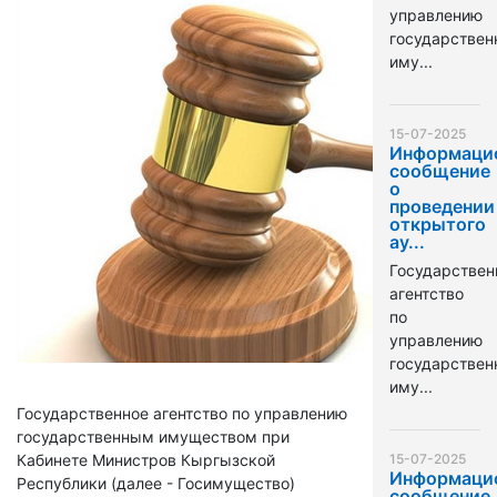
управлению
государстве
иму...
15-07-2025
Информаци
сообщение
о
проведении
открытого
ау...
Государствен
агентство
по
управлению
государстве
иму...
Государственное агентство по управлению
государственным имуществом при
Кабинете Министров Кыргызской
15-07-2025
Информаци
Республики (далее - Госимущество)
сообщение