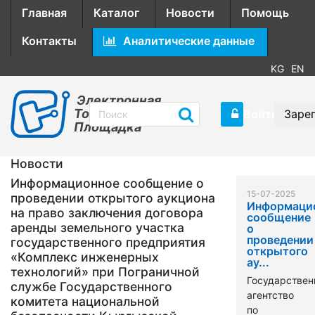
Главная
Каталог
Новости
Помощь
Контакты
Аналитические данные
KG
EN
Электронная
Торговая
Войти
Заре
Площадка
Новости
Информационное сообщение о
15-07-2025
проведении открытого аукциона
Информаци
на право заключения договора
сообщение
аренды земельного участка
о
проведении
государственного предприятия
открытого
«Комплекс инженерных
ау...
технологий» при Пограничной
Государствен
службе Государственного
агентство
комитета национальной
по