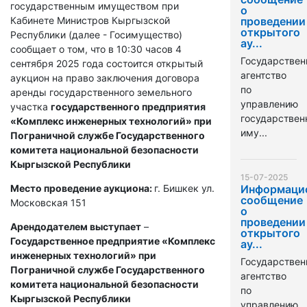
государственным имуществом при
о
Кабинете Министров Кыргызской
проведении
открытого
Республики (далее - Госимущество)
ау...
сообщает о том, что в 10:30 часов 4
Государствен
сентября 2025 года состоится открытый
агентство
аукцион на право заключения договора
по
аренды государственного земельного
управлению
участка
государственного предприятия
государстве
«Комплекс инженерных технологий» при
иму...
Пограничной службе Государственного
комитета национальной безопасности
Кыргызской Республики
15-07-2025
Место проведение аукциона:
г. Бишкек ул.
Информаци
сообщение
Московская 151
о
проведении
Арендодателем выступает
–
открытого
Государственное предприятие «Комплекс
ау...
инженерных технологий» при
Государствен
Пограничной службе Государственного
агентство
комитета национальной безопасности
по
Кыргызской Республики
управлению