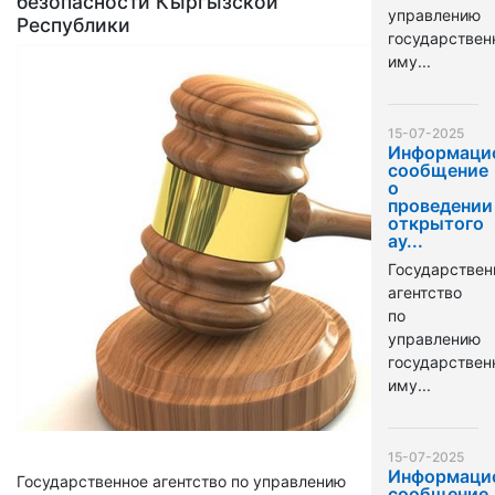
безопасности Кыргызской
управлению
Республики
государстве
иму...
15-07-2025
Информаци
сообщение
о
проведении
открытого
ау...
Государствен
агентство
по
управлению
государстве
иму...
15-07-2025
Информаци
Государственное агентство по управлению
сообщение