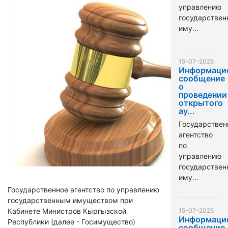
управлению
государстве
иму...
15-07-2025
Информаци
сообщение
о
проведении
открытого
ау...
Государствен
агентство
по
управлению
государстве
иму...
Государственное агентство по управлению
государственным имуществом при
Кабинете Министров Кыргызской
15-07-2025
Информаци
Республики (далее - Госимущество)
сообщение