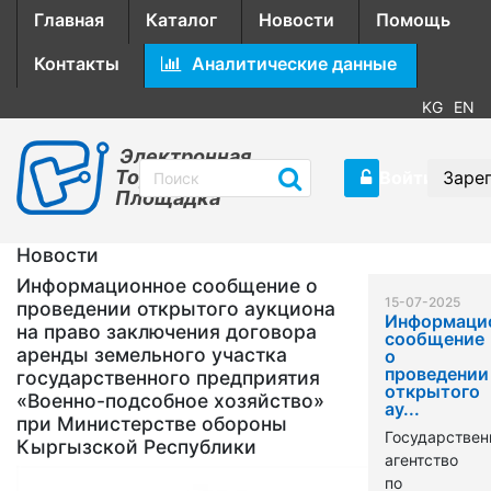
Главная
Каталог
Новости
Помощь
Контакты
Аналитические данные
KG
EN
Электронная
Торговая
Войти
Заре
Площадка
Новости
Информационное сообщение о
15-07-2025
проведении открытого аукциона
Информаци
на право заключения договора
сообщение
аренды земельного участка
о
проведении
государственного предприятия
открытого
«Военно-подсобное хозяйство»
ау...
при Министерстве обороны
Государствен
Кыргызской Республики
агентство
по