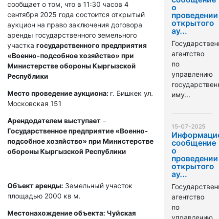
сообщает о том, что в 11:30 часов 4
о
сентября 2025 года состоится открытый
проведении
открытого
аукцион на право заключения договора
ау...
аренды государственного земельного
Государствен
участка
государственного предприятия
агентство
«Военно-подсобное хозяйство» при
по
Министерстве обороны Кыргызской
управлению
Республики
государстве
Место проведение аукциона:
г. Бишкек ул.
иму...
Московская 151
Арендодателем выступает
–
15-07-2025
Государственное предприятие «Военно-
Информаци
подсобное хозяйство» при Министерстве
сообщение
о
обороны Кыргызской Республики
проведении
открытого
ау...
Объект аренды:
Земельный участок
Государствен
площадью 2000 кв м.
агентство
по
Местонахождение объекта: Чуйская
управлению