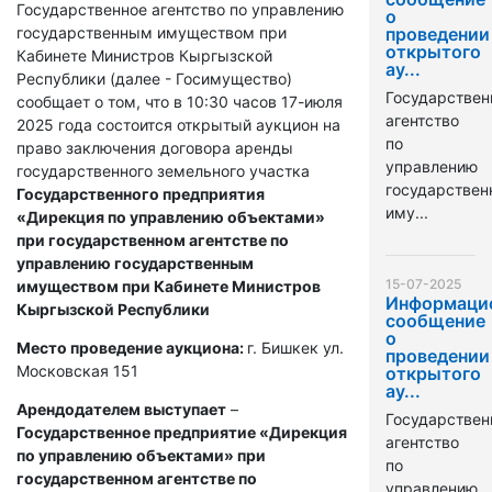
Государственное агентство по управлению
о
государственным имуществом при
проведении
открытого
Кабинете Министров Кыргызской
ау...
Республики (далее - Госимущество)
Государствен
сообщает о том, что в 10:30 часов 17-июля
агентство
2025 года состоится открытый аукцион на
по
право заключения договора аренды
управлению
государственного земельного участка
государстве
Государственного предприятия
иму...
«Дирекция по управлению объектами»
при государственном агентстве по
управлению государственным
15-07-2025
имуществом при Кабинете Министров
Информаци
Кыргызской Республики
сообщение
о
Место проведение аукциона:
г. Бишкек ул.
проведении
Московская 151
открытого
ау...
Арендодателем выступает
–
Государствен
Государственное предприятие «Дирекция
агентство
по управлению объектами» при
по
государственном агентстве по
управлению