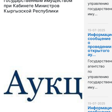
государственным имуществом
управлению
при Кабинете Министров
государстве
Кыргызской Республики
иму...
15-07-2025
Информаци
сообщение
о
проведении
открытого
ау...
Государствен
агентство
по
управлению
государстве
иму...
15-07-2025
Информаци
сообщение