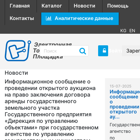
Главная
Каталог
Новости
Помощь
Контакты
Аналитические данные
KG
EN
Электронная
Торговая
Войти
Заре
Площадка
Новости
Информационное сообщение о
15-07-2025
проведении открытого аукциона
Информаци
на право заключения договора
сообщение
аренды государственного
о
проведении
земельного участка
открытого
Государственного предприятия
ау...
«Дирекция по управлению
Государствен
объектами» при государственном
агентство
агентстве по управлению
по