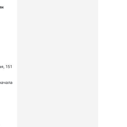
ин
я, 151
начала
в