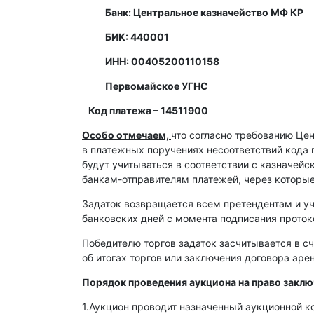
Банк: Центральное казначейство МФ КР
БИК: 440001
ИНН: 00405200110158
Первомайское УГНС
Код платежа – 14511900
Особо отмечаем,
что согласно требованию Це
в платежных поручениях несоответствий кода 
будут учитываться в соответствии с казначей
банкам-отправителям платежей, через которы
Задаток возвращается всем претендентам и уч
банковских дней с момента подписания протоко
Победителю торгов задаток засчитывается в сч
об итогах торгов или заключения договора ар
Порядок проведения аукциона на право закл
1.Аукцион проводит назначенный аукционной к