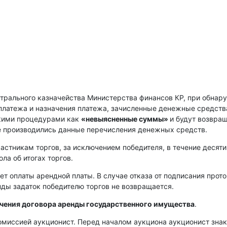
нтрального казначейства Министерства финансов КР, при обнар
платежа и назначения платежа, зачисленные денежные средств
скими процедурами как
«невыясненные суммы»
и будут возвра
е производились данные перечисления денежных средств.
астникам торгов, за исключением победителя, в течение десяти
ла об итогах торгов.
ет оплаты арендной платы. В случае отказа от подписания прот
енды задаток победителю торгов не возвращается.
ючения договора аренды государственного имущества
.
омиссией аукционист. Перед началом аукциона аукционист зна