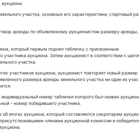
 аукциона.
емельного участка, основные его характеристики, стартовый р
оговор аренды по объявленному аукционистом размеру аренды,
иона, который первым поднял табличку с присвоенным
о участника аукциона. Затем аукционист в соответствии с шаго
ельного участка.
угих участников аукциона, аукционист повторяет новый размер
аявленного размера аренды земельного участка ни один из уча
ется.
, индивидуальный номер таблички которого был назван аукцио
ный - номер победившего участника.
е об итогах аукциона, который составляется секретарем аукци
 присутствовавшими членами аукционной комиссии и победите
аукциона.