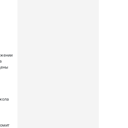
ужении
а
щены
окола
комит