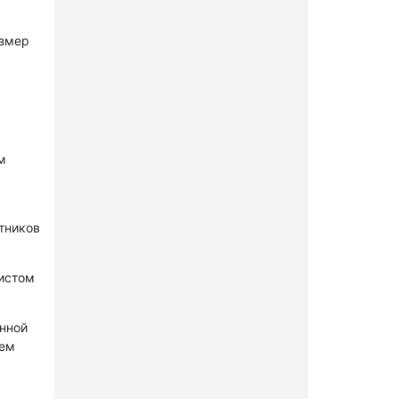
азмер
м
стников
нистом
онной
лем