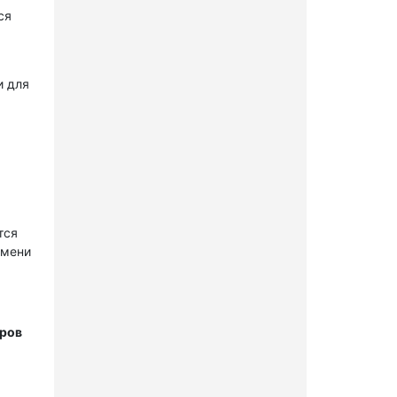
ся
и для
тся
имени
тров