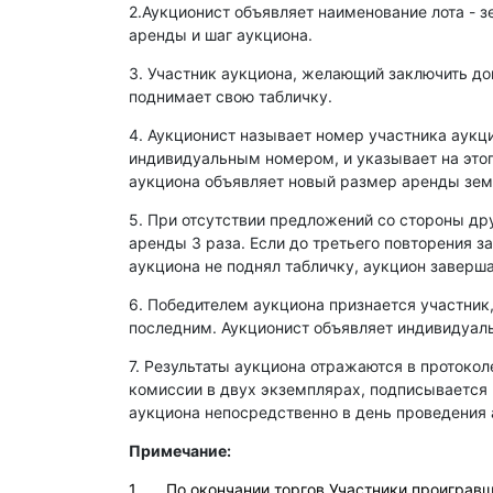
2.Аукционист объявляет наименование лота - з
аренды и шаг аукциона.
3. Участник аукциона, желающий заключить д
поднимает свою табличку.
4. Аукционист называет номер участника аукц
индивидуальным номером, и указывает на этог
аукциона объявляет новый размер аренды зем
5. При отсутствии предложений со стороны др
аренды 3 раза. Если до третьего повторения з
аукциона не поднял табличку, аукцион заверша
6. Победителем аукциона признается участник
последним. Аукционист объявляет индивидуаль
7. Результаты аукциона отражаются в протокол
комиссии в двух экземплярах, подписывается
аукциона непосредственно в день проведения 
Примечание:
1. По окончании торгов Участники проигравши