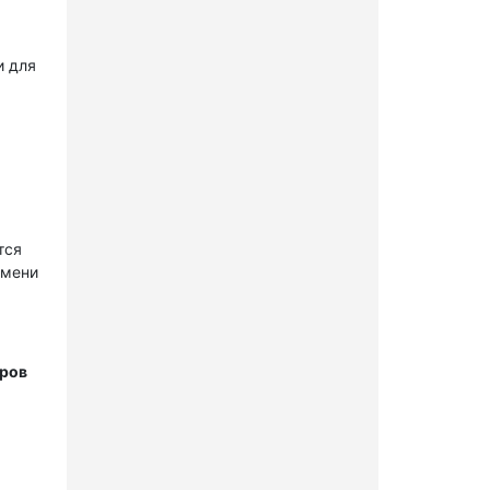
и для
тся
имени
тров