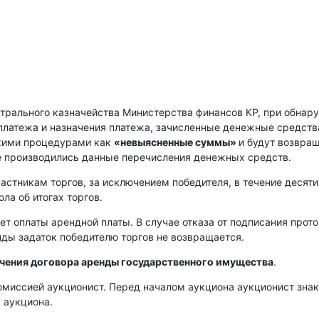
нтрального казначейства Министерства финансов КР, при обнар
платежа и назначения платежа, зачисленные денежные средств
скими процедурами как
«невыясненные суммы»
и будут возвра
е производились данные перечисления денежных средств.
астникам торгов, за исключением победителя, в течение десяти
ла об итогах торгов.
ет оплаты арендной платы. В случае отказа от подписания прот
енды задаток победителю торгов не возвращается.
ючения договора аренды государственного имущества
.
омиссией аукционист. Перед началом аукциона аукционист зна
 аукциона.