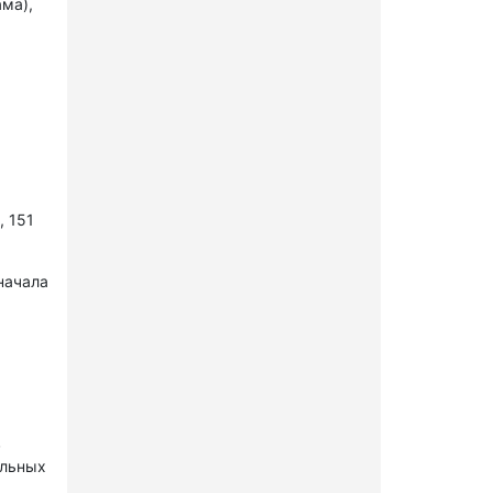
ама),
, 151
начала
в
ельных