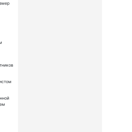
азмер
м
стников
нистом
онной
лем