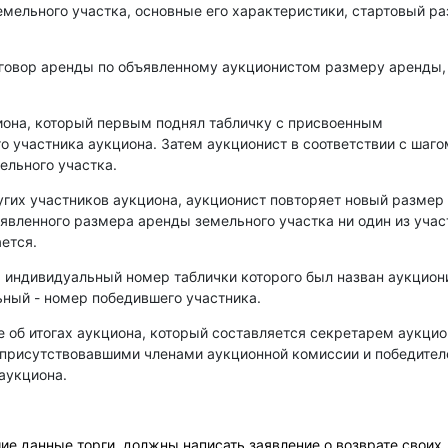
емельного участка, основные его характеристики, стартовый р
оговор аренды по объявленному аукционистом размеру аренды,
иона, который первым поднял табличку с присвоенным
о участника аукциона. Затем аукционист в соответствии с шаго
ельного участка.
угих участников аукциона, аукционист повторяет новый размер
аявленного размера аренды земельного участка ни один из уча
ется.
, индивидуальный номер таблички которого был назван аукцио
ный - номер победившего участника.
е об итогах аукциона, который составляется секретарем аукци
 присутствовавшими членами аукционной комиссии и победите
аукциона.
е данные торги, должны написать заявление о возврате своих