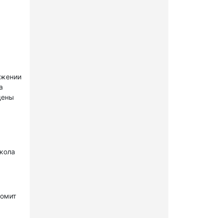
ужении
а
щены
окола
комит