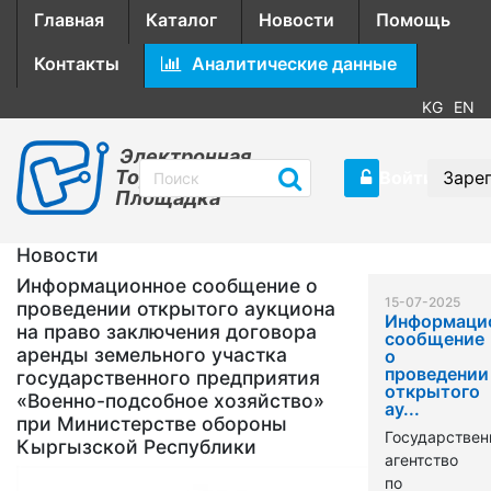
Главная
Каталог
Новости
Помощь
Контакты
Аналитические данные
KG
EN
Электронная
Торговая
Войти
Заре
Площадка
Новости
Информационное сообщение о
15-07-2025
проведении открытого аукциона
Информаци
на право заключения договора
сообщение
аренды земельного участка
о
проведении
государственного предприятия
открытого
«Военно-подсобное хозяйство»
ау...
при Министерстве обороны
Государствен
Кыргызской Республики
агентство
по