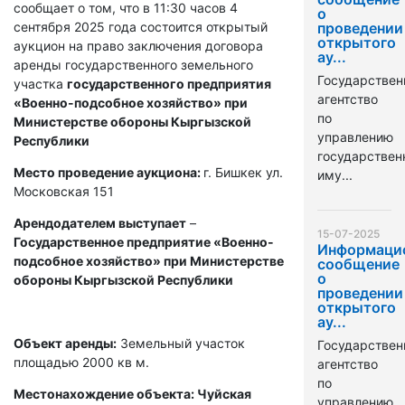
сообщает о том, что в 11:30 часов 4
о
сентября 2025 года состоится открытый
проведении
открытого
аукцион на право заключения договора
ау...
аренды государственного земельного
Государствен
участка
государственного предприятия
агентство
«Военно-подсобное хозяйство» при
по
Министерстве обороны Кыргызской
управлению
Республики
государстве
Место проведение аукциона:
г. Бишкек ул.
иму...
Московская 151
Арендодателем выступает
–
15-07-2025
Государственное предприятие «Военно-
Информаци
подсобное хозяйство» при Министерстве
сообщение
о
обороны Кыргызской Республики
проведении
открытого
ау...
Объект аренды:
Земельный участок
Государствен
площадью 2000 кв м.
агентство
по
Местонахождение объекта: Чуйская
управлению