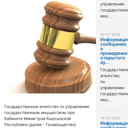
управлению
государстве
иму...
15-07-2025
Информаци
сообщение
о
проведении
открытого
ау...
Государствен
агентство
по
управлению
государстве
иму...
Государственное агентство по управлению
государственным имуществом при
Кабинете Министров Кыргызской
15-07-2025
Информаци
Республики (далее - Госимущество)
сообщение