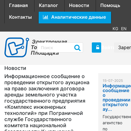
Главная
Каталог
Новости
Помощь
Контакты
Аналитические данные
KG
EN
Электронная
Торговая
Войти
Заре
Площадка
Новости
Информационное сообщение о
15-07-2025
проведении открытого аукциона
Информаци
на право заключения договора
сообщение
аренды земельного участка
о
проведении
государственного предприятия
открытого
«Комплекс инженерных
ау...
технологий» при Пограничной
Государствен
службе Государственного
агентство
комитета национальной
по