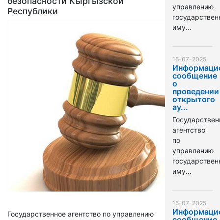
безопасности Кыргызской
управлению
Республики
государстве
иму...
15-07-2025
Информаци
сообщение
о
проведении
открытого
ау...
Государствен
агентство
по
управлению
государстве
иму...
15-07-2025
Информаци
Государственное агентство по управлению
сообщение