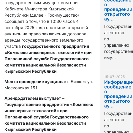
государственным имуществом при
о
Кабинете Министров Кыргызской
проведении
открытого
Республики (далее - Госимущество)
ау...
сообщает о том, что в 10:30 часов 4
Государствен
сентября 2025 года состоится открытый
агентство
аукцион на право заключения договора
по
аренды государственного земельного
управлению
участка
государственного предприятия
государстве
«Комплекс инженерных технологий» при
иму...
Пограничной службе Государственного
комитета национальной безопасности
Кыргызской Республики
15-07-2025
Место проведение аукциона:
г. Бишкек ул.
Информаци
сообщение
Московская 151
о
проведении
Арендодателем выступает
–
открытого
Государственное предприятие «Комплекс
ау...
инженерных технологий» при
Государствен
Пограничной службе Государственного
агентство
комитета национальной безопасности
по
Кыргызской Республики
управлению