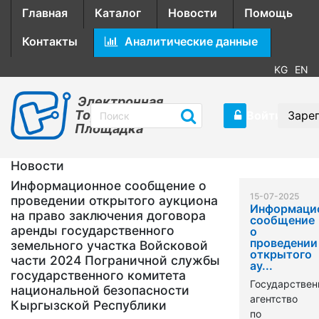
Главная
Каталог
Новости
Помощь
Контакты
Аналитические данные
KG
EN
Электронная
Торговая
Войти
Заре
Площадка
Новости
Информационное сообщение о
15-07-2025
проведении открытого аукциона
Информаци
на право заключения договора
сообщение
аренды государственного
о
проведении
земельного участка Войсковой
открытого
части 2024 Пограничной службы
ау...
государственного комитета
Государствен
национальной безопасности
агентство
Кыргызской Республики
по