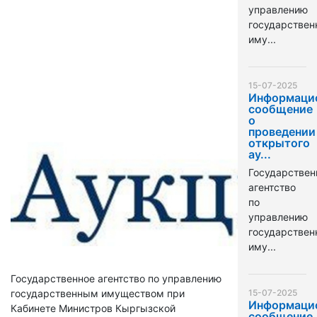
управлению
государстве
иму...
15-07-2025
Информаци
сообщение
о
проведении
открытого
ау...
Государствен
агентство
по
управлению
государстве
иму...
Государственное агентство по управлению
государственным имуществом при
15-07-2025
Информаци
Кабинете Министров Кыргызской
сообщение