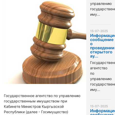
управлению
государстве
иму...
15-07-2025
Информаци
сообщение
о
проведении
открытого
ау...
Государствен
агентство
по
управлению
государстве
иму...
Государственное агентство по управлению
государственным имуществом при
Кабинете Министров Кыргызской
15-07-2025
Информаци
Республики (далее - Госимущество)
сообщение