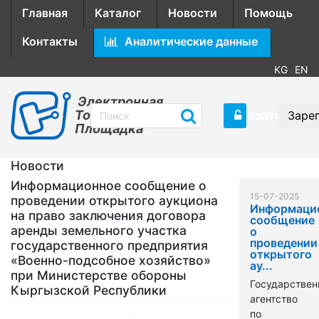
Главная
Каталог
Новости
Помощь
Контакты
Аналитические данные
KG
EN
Электронная
Торговая
Войти
Заре
Площадка
Новости
Информационное сообщение о
15-07-2025
проведении открытого аукциона
Информаци
на право заключения договора
сообщение
аренды земельного участка
о
проведении
государственного предприятия
открытого
«Военно-подсобное хозяйство»
ау...
при Министерстве обороны
Государствен
Кыргызской Республики
агентство
по