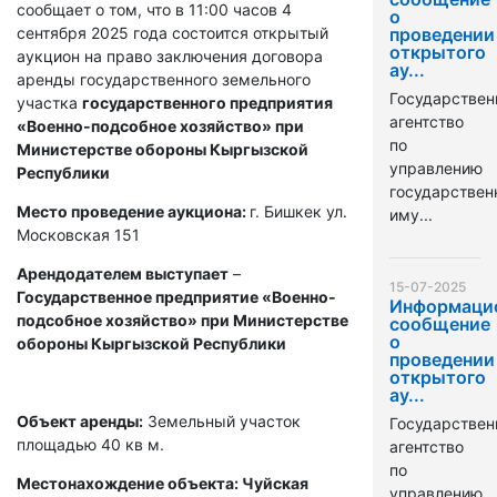
сообщает о том, что в 11:00 часов 4
о
сентября 2025 года состоится открытый
проведении
открытого
аукцион на право заключения договора
ау...
аренды государственного земельного
Государствен
участка
государственного предприятия
агентство
«Военно-подсобное хозяйство» при
по
Министерстве обороны Кыргызской
управлению
Республики
государстве
Место проведение аукциона:
г. Бишкек ул.
иму...
Московская 151
Арендодателем выступает
–
15-07-2025
Государственное предприятие «Военно-
Информаци
подсобное хозяйство» при Министерстве
сообщение
о
обороны Кыргызской Республики
проведении
открытого
ау...
Объект аренды:
Земельный участок
Государствен
площадью 40 кв м.
агентство
по
Местонахождение объекта: Чуйская
управлению