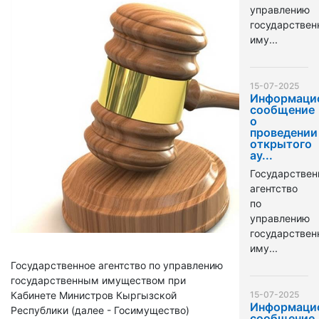
управлению
государстве
иму...
15-07-2025
Информаци
сообщение
о
проведении
открытого
ау...
Государствен
агентство
по
управлению
государстве
иму...
Государственное агентство по управлению
государственным имуществом при
Кабинете Министров Кыргызской
15-07-2025
Информаци
Республики (далее - Госимущество)
сообщение