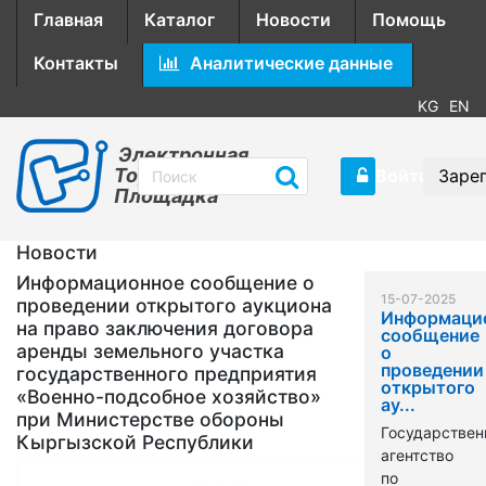
Главная
Каталог
Новости
Помощь
Контакты
Аналитические данные
KG
EN
Электронная
Торговая
Войти
Заре
Площадка
Новости
Информационное сообщение о
15-07-2025
проведении открытого аукциона
Информаци
на право заключения договора
сообщение
аренды земельного участка
о
проведении
государственного предприятия
открытого
«Военно-подсобное хозяйство»
ау...
при Министерстве обороны
Государствен
Кыргызской Республики
агентство
по