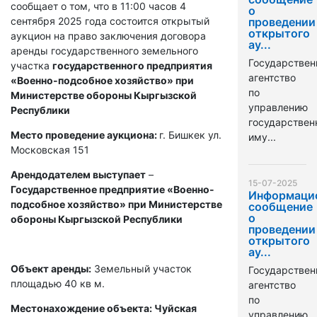
сообщает о том, что в 11:00 часов 4
о
сентября 2025 года состоится открытый
проведении
открытого
аукцион на право заключения договора
ау...
аренды государственного земельного
Государствен
участка
государственного предприятия
агентство
«Военно-подсобное хозяйство» при
по
Министерстве обороны Кыргызской
управлению
Республики
государстве
Место проведение аукциона:
г. Бишкек ул.
иму...
Московская 151
Арендодателем выступает
–
15-07-2025
Государственное предприятие «Военно-
Информаци
подсобное хозяйство» при Министерстве
сообщение
о
обороны Кыргызской Республики
проведении
открытого
ау...
Объект аренды:
Земельный участок
Государствен
площадью 40 кв м.
агентство
по
Местонахождение объекта: Чуйская
управлению