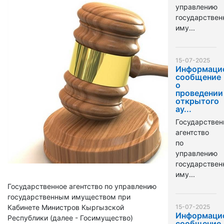
управлению
государстве
иму...
15-07-2025
Информаци
сообщение
о
проведении
открытого
ау...
Государствен
агентство
по
управлению
государстве
иму...
Государственное агентство по управлению
государственным имуществом при
Кабинете Министров Кыргызской
15-07-2025
Информаци
Республики (далее - Госимущество)
сообщение