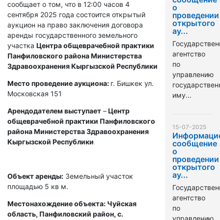
сообщает о том, что в 12:00 часов 4
о
сентября 2025 года состоится открытый
проведении
открытого
аукцион на право заключения договора
ау...
аренды государственного земельного
Государствен
участка
Центра общеврачебной практики
агентство
Панфиловского района Министерства
по
Здравоохранения Кыргызской Республики
управлению
Место проведение аукциона:
г. Бишкек ул.
государстве
Московская 151
иму...
Арендодателем выступает
–
Центр
общеврачебной практики Панфиловского
15-07-2025
района Министерства Здравоохранения
Информаци
Кыргызской Республики
сообщение
о
проведении
открытого
ау...
Объект аренды:
Земельный участок
площадью 5 кв м.
Государствен
агентство
Местонахождение объекта: Чуйская
по
область, Панфиловский район, с.
управлению