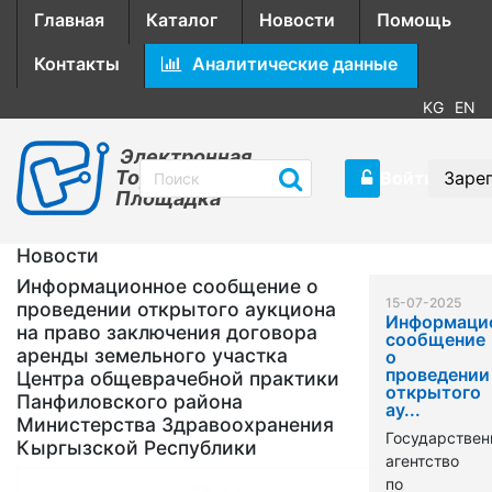
Главная
Каталог
Новости
Помощь
Контакты
Аналитические данные
KG
EN
Электронная
Торговая
Войти
Заре
Площадка
Новости
Информационное сообщение о
15-07-2025
проведении открытого аукциона
Информаци
на право заключения договора
сообщение
аренды земельного участка
о
проведении
Центра общеврачебной практики
открытого
Панфиловского района
ау...
Министерства Здравоохранения
Государствен
Кыргызской Республики
агентство
по