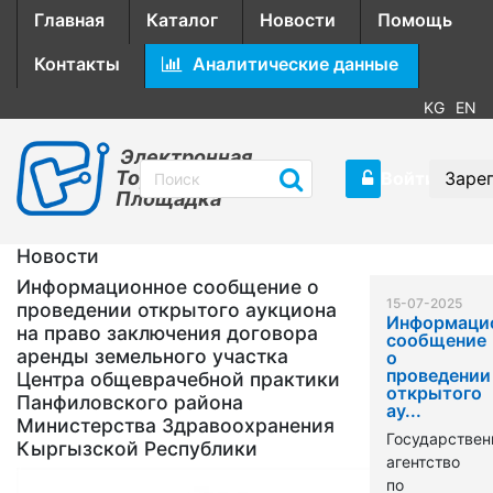
Главная
Каталог
Новости
Помощь
Контакты
Аналитические данные
KG
EN
Электронная
Торговая
Войти
Заре
Площадка
Новости
Информационное сообщение о
15-07-2025
проведении открытого аукциона
Информаци
на право заключения договора
сообщение
аренды земельного участка
о
проведении
Центра общеврачебной практики
открытого
Панфиловского района
ау...
Министерства Здравоохранения
Государствен
Кыргызской Республики
агентство
по