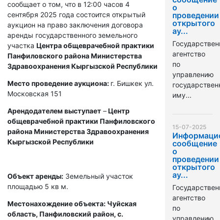
сообщает о том, что в 12:00 часов 4
о
сентября 2025 года состоится открытый
проведении
открытого
аукцион на право заключения договора
ау...
аренды государственного земельного
Государствен
участка
Центра общеврачебной практики
агентство
Панфиловского района Министерства
по
Здравоохранения Кыргызской Республики
управлению
Место проведение аукциона:
г. Бишкек ул.
государстве
Московская 151
иму...
Арендодателем выступает
–
Центр
общеврачебной практики Панфиловского
15-07-2025
района Министерства Здравоохранения
Информаци
Кыргызской Республики
сообщение
о
проведении
открытого
ау...
Объект аренды:
Земельный участок
площадью 5 кв м.
Государствен
агентство
Местонахождение объекта: Чуйская
по
область, Панфиловский район, с.
управлению