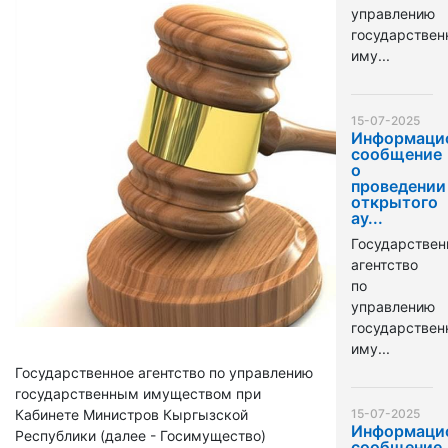
управлению
государстве
иму...
15-07-2025
Информаци
сообщение
о
проведении
открытого
ау...
Государствен
агентство
по
управлению
государстве
иму...
Государственное агентство по управлению
государственным имуществом при
Кабинете Министров Кыргызской
15-07-2025
Информаци
Республики (далее - Госимущество)
сообщение